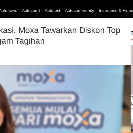
Autonews
Autosport
Autotest
Autocommunity
Insurance & Fina
akasi, Moxa Tawarkan Diskon Top
gam Tagihan
T
T