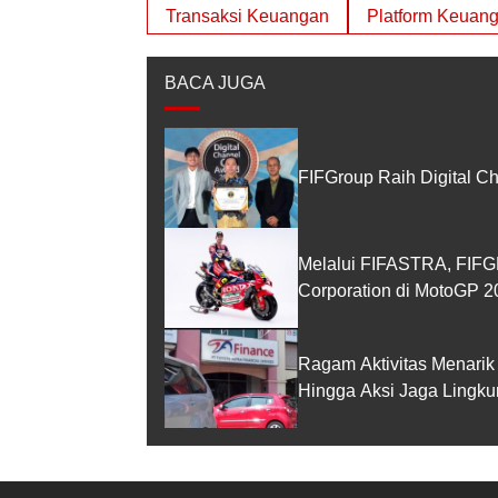
Transaksi Keuangan
Platform Keuan
BACA JUGA
FIFGroup Raih Digital C
Melalui FIFASTRA, FIF
Corporation di MotoGP 2
Ragam Aktivitas Menari
Hingga Aksi Jaga Lingk