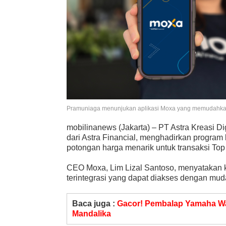
Pramuniaga menunjukan aplikasi Moxa yang memudahkan
mobilinanews (Jakarta) – PT Astra Kreasi D
dari Astra Financial, menghadirkan progr
potongan harga menarik untuk transaksi To
CEO Moxa, Lim Lizal Santoso, menyatakan 
terintegrasi yang dapat diakses dengan m
Baca juga :
Gacor! Pembalap Yamaha W
Mandalika