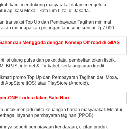
angkah kami mendukung masyarakat dalam mengelola
ui aplikasi Moxa," kata Lim Lizal di Jakarta.
an transaksi Top Up dan Pembayaran Tagihan minimal
y akan mendapatkan potongan langsung senilai Rp7.000.
 Gahar dan Menggoda dengan Konsep Off-road di GIIAS
 isi ulang pulsa dan paket data, pembelian token listrik,
, BPJS, internet & TV kabel, serta angsuran kredit.
ikmati promo Top Up dan Pembayaran Tagihan dari Moxa,
i AppStore (iOS) atau PlayStore (Android).
er-ONE Ludes dalam Satu Hari
a untuk menjadi mitra keuangan harian masyarakat. Melalui
berbagai layanan pembayaran tagihan (PPOB).
lainnya seperti pembiayaan kendaraan, cicilan produk