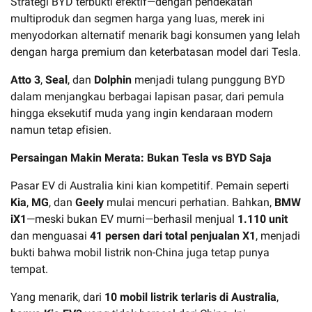
Strategi BYD terbukti efektif—dengan pendekatan
multiproduk dan segmen harga yang luas, merek ini
menyodorkan alternatif menarik bagi konsumen yang lelah
dengan harga premium dan keterbatasan model dari Tesla.
Atto 3
,
Seal
, dan
Dolphin
menjadi tulang punggung BYD
dalam menjangkau berbagai lapisan pasar, dari pemula
hingga eksekutif muda yang ingin kendaraan modern
namun tetap efisien.
Persaingan Makin Merata: Bukan Tesla vs BYD Saja
Pasar EV di Australia kini kian kompetitif. Pemain seperti
Kia
,
MG
, dan
Geely
mulai mencuri perhatian. Bahkan,
BMW
iX1
—meski bukan EV murni—berhasil menjual
1.110 unit
dan menguasai
41 persen dari total penjualan X1
, menjadi
bukti bahwa mobil listrik non-China juga tetap punya
tempat.
Yang menarik, dari
10 mobil listrik terlaris di Australia
,