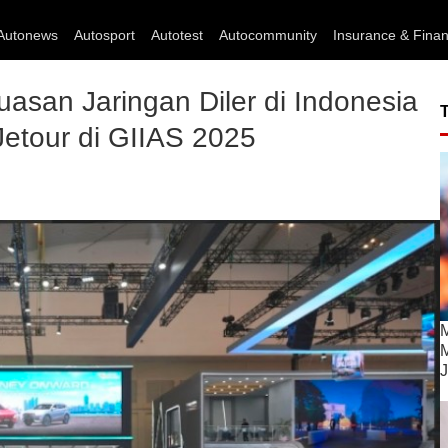
Autonews
Autosport
Autotest
Autocommunity
Insurance & Fina
asan Jaringan Diler di Indonesia
etour di GIIAS 2025
M
M
J