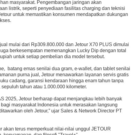
uhan masyarakat. Pengembangan jaringan akan
listrik, seperti penyediaan fasilitas charging dan teknisi
m Jetour untuk memastikan konsumen mendapatkan dukungan
akses.
jual mulai dari Rp309.800.000 dan Jetour X70 PLUS dimulai
g juga berkesempatan memenangkan Lucky Dip dengan total
rupiah untuk setiap pembelian dia model tersebut.
 batang emas senilai dua gram, e-wallet, dan tablet senilai
manan purna jual, Jetour menawarkan layanan servis gratis
suku cadang, garansi kendaraan hingga enam tahun tanpa
 sepuluh tahun atau 1.000.000 kilometer.
AS 2025, Jetour berharap dapat menjangkau lebih banyak
bagi masyarakat Indonesia untuk merasakan langsung
 ditawarkan oleh Jetour,” ujar Sales & Network Director PT
ur akan terus memperkuat nilai-nilai unggul JETOUR
, kenyamanan, dan filosofi "Travel+".