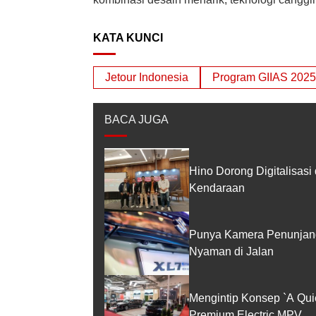
KATA KUNCI
Jetour Indonesia
Program GIIAS 2025
BACA JUGA
Hino Dorong Digitalisasi
Kendaraan
Punya Kamera Penunjang
Nyaman di Jalan
Mengintip Konsep `A Qui
Premium Electric MPV