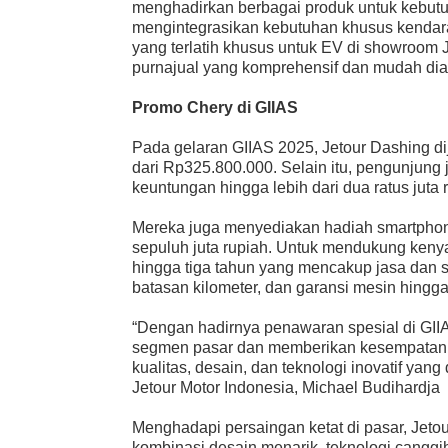
menghadirkan berbagai produk untuk kebut
mengintegrasikan kebutuhan khusus kendaraan 
yang terlatih khusus untuk EV di showroo
purnajual yang komprehensif dan mudah di
Promo Chery di GIIAS
Pada gelaran GIIAS 2025, Jetour Dashing di
dari Rp325.800.000. Selain itu, pengunjun
keuntungan hingga lebih dari dua ratus juta 
Mereka juga menyediakan hadiah smartphone,
sepuluh juta rupiah. Untuk mendukung kenya
hingga tiga tahun yang mencakup jasa dan 
batasan kilometer, dan garansi mesin hingga
“Dengan hadirnya penawaran spesial di GII
segmen pasar dan memberikan kesempatan 
kualitas, desain, dan teknologi inovatif yang
Jetour Motor Indonesia, Michael Budihardja
Menghadapi persaingan ketat di pasar, Jeto
kombinasi desain menarik, teknologi canggih