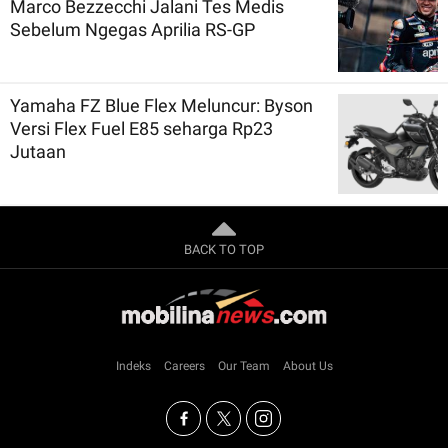
Marco Bezzecchi Jalani Tes Medis
Sebelum Ngegas Aprilia RS-GP
Yamaha FZ Blue Flex Meluncur: Byson
Versi Flex Fuel E85 seharga Rp23
Jutaan
BACK TO TOP
Indeks
Careers
Our Team
About Us