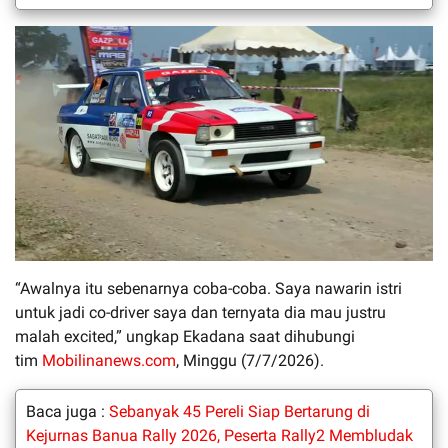
“Awalnya itu sebenarnya coba-coba. Saya nawarin istri
untuk jadi co-driver saya dan ternyata dia mau justru
malah excited,” ungkap Ekadana saat dihubungi
tim
Mobilinanews.com
, Minggu (7/7/2026).
Baca juga :
Sebanyak 45 Pereli Siap Bertarung di
Kejurnas Banua Rally 2026, Peserta Rally2 Membludak