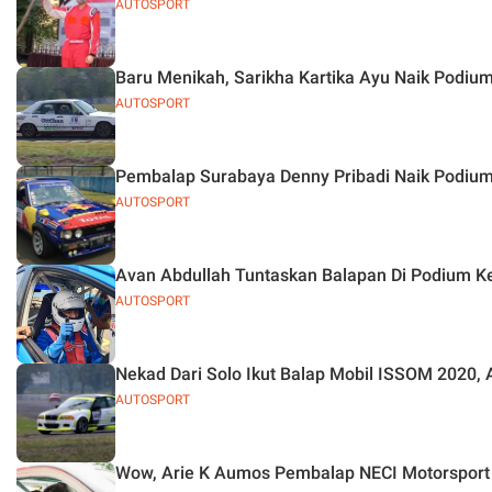
AUTOSPORT
Baru Menikah, Sarikha Kartika Ayu Naik Podiu
AUTOSPORT
Pembalap Surabaya Denny Pribadi Naik Podium
AUTOSPORT
Avan Abdullah Tuntaskan Balapan Di Podium K
AUTOSPORT
Nekad Dari Solo Ikut Balap Mobil ISSOM 2020, A
AUTOSPORT
Wow, Arie K Aumos Pembalap NECI Motorsport S