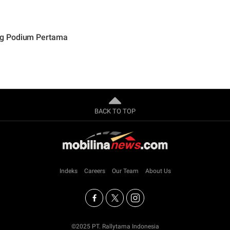
ng Podium Pertama
BACK TO TOP
Indeks
Careers
Our Team
About Us
©2025 PT. Rallytama Indonesia