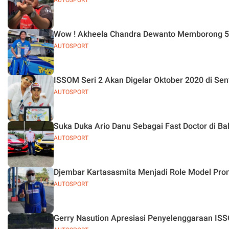
AUTOSPORT
Wow ! Akheela Chandra Dewanto Memborong 5 T
AUTOSPORT
ISSOM Seri 2 Akan Digelar Oktober 2020 di Sen
AUTOSPORT
Suka Duka Ario Danu Sebagai Fast Doctor di B
AUTOSPORT
Djembar Kartasasmita Menjadi Role Model Prom
AUTOSPORT
Gerry Nasution Apresiasi Penyelenggaraan IS