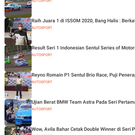
AUTOSPORT
Raih Juara 1 di ISSOM 2020, Bang Halis : Berkat
AUTOSPORT
Result Seri 1 Indonesian Sentul Series of Moto
AUTOSPORT
Reyno Romain P1 Sentul Brio Race, Puji Penera
AUTOSPORT
Ujian Berat BMW Team Astra Pada Seri Perta
AUTOSPORT
Wow, Avila Bahar Cetak Double Winner di Seri