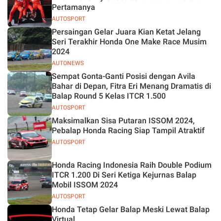
Pertamanya
AUTOSPORT
Persaingan Gelar Juara Kian Ketat Jelang
Seri Terakhir Honda One Make Race Musim
2024
AUTONEWS
Sempat Gonta-Ganti Posisi dengan Avila
Bahar di Depan, Fitra Eri Menang Dramatis di
Balap Round 5 Kelas ITCR 1.500
AUTOSPORT
Maksimalkan Sisa Putaran ISSOM 2024,
Pebalap Honda Racing Siap Tampil Atraktif
AUTOSPORT
Honda Racing Indonesia Raih Double Podium
ITCR 1.200 Di Seri Ketiga Kejurnas Balap
Mobil ISSOM 2024
AUTOSPORT
Honda Tetap Gelar Balap Meski Lewat Balap
Virtual