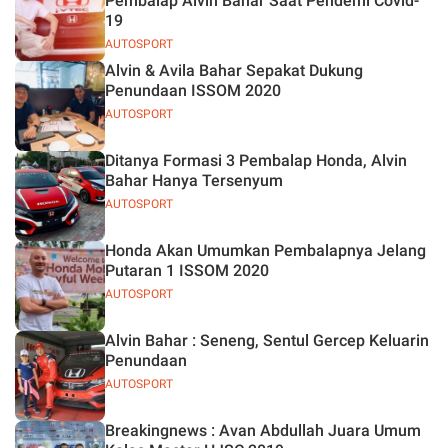
Pembalap Alvin Bahar Saat Pendemi Covid-
19
AUTOSPORT
Alvin & Avila Bahar Sepakat Dukung
Penundaan ISSOM 2020
AUTOSPORT
Ditanya Formasi 3 Pembalap Honda, Alvin
Bahar Hanya Tersenyum
AUTOSPORT
Honda Akan Umumkan Pembalapnya Jelang
Putaran 1 ISSOM 2020
AUTOSPORT
Alvin Bahar : Seneng, Sentul Gercep Keluarin
Penundaan
AUTOSPORT
Breakingnews : Avan Abdullah Juara Umum