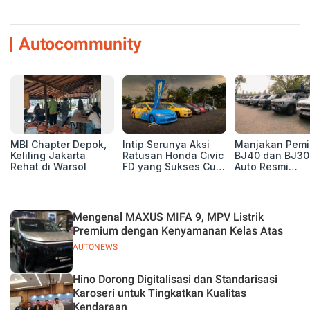
Autocommunity
MBI Chapter Depok,
Intip Serunya Aksi
Manjakan Pemil
Keliling Jakarta
Ratusan Honda Civic
BJ40 dan BJ30
Rehat di Warsol
FD yang Sukses Curi
Auto Resmi
Perhatian di Munas
Deklarasikan B
IV Ungaran!
ORV Chapter l
Touring Carita
Mengenal MAXUS MIFA 9, MPV Listrik
Premium dengan Kenyamanan Kelas Atas
AUTONEWS
Hino Dorong Digitalisasi dan Standarisasi
Karoseri untuk Tingkatkan Kualitas
Kendaraan