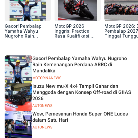
Gacor! Pembalap
MotoGP 2026
MotoGP 2026: D
Yamaha Wahyu
Inggris: Practice
Pembalap 2027
Nugroho Raih
Rasa Kualifikasi.
Tinggal Tungg
Kemenangan
Edan, 8 Pembalap
Beberapa Kursi
Perdana ARRC di
Pecahkan Rekor
Mandalika
Kecepatan
Silverstone!
Gacor! Pembalap Yamaha Wahyu Nugroho
Raih Kemenangan Perdana ARRC di
Mandalika
MOTORINANEWS
Isuzu New mu-X 4x4 Tampil Gahar dan
Menggoda dengan Konsep Off-road di GIIAS
2026
AUTONEWS
Wow, Pemesanan Honda Super-ONE Ludes
dalam Satu Hari
AUTONEWS