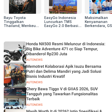
Rayu Toyota
EasyGo Indonesia
Maksimalkan
Tinggalkan
Luncurkan TMS
Kenyamanan
Thailand, Menkeu
EasyGo 2.0 Berbasis
Berkendara, GS
Purbaya Tawarkan
AI, Bantu Manajemen
Luncurkan EV
Insentif Besar demi
Transportasi End-to-
Auxiliary Batte
Jadikan Indonesia
End
GS CaRe di GII
Basis Produksi
2026
Honda NX500 Resmi Meluncur di Indonesia:
ASEAN
Big Bike Adventure 471 cc Siap Tempur,
Dibanderol Rp230 Juta
AUTONEWS
Memotret Kolaborasi Apik Isuzu Bersama
Putri dan Delima Mandiri yang Jadi Solusi
Bisnis Industri Kreatif
AUTONEWS
Chery Bawa Tiggo V di GIIAS 2026, SUV
Tangguh yang Tawarkan Fungsionalitas
Terbaik
AUTONEWS
Masih Worth It di 2026? Intip Spesifikasi &