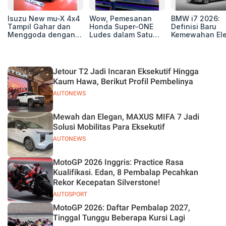
Isuzu New mu-X 4x4
Wow, Pemesanan
BMW i7 2026:
Tampil Gahar dan
Honda Super-ONE
Definisi Baru
Menggoda dengan
Ludes dalam Satu
Kemewahan Ele
Konsep Off-road di
Hari
untuk Eksekutif
GIIAS 2026
Modern
Jetour T2 Jadi Incaran Eksekutif Hingga
Kaum Hawa, Berikut Profil Pembelinya
AUTONEWS
Mewah dan Elegan, MAXUS MIFA 7 Jadi
Solusi Mobilitas Para Eksekutif
AUTONEWS
MotoGP 2026 Inggris: Practice Rasa
Kualifikasi. Edan, 8 Pembalap Pecahkan
Rekor Kecepatan Silverstone!
AUTOSPORT
MotoGP 2026: Daftar Pembalap 2027,
Tinggal Tunggu Beberapa Kursi Lagi