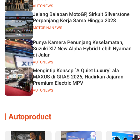
AUTONEWS
Jelang Balapan MotoGP, Sirkuit Silverstone
Perpanjang Kerja Sama Hingga 2028
MOTORINANEWS
Punya Kamera Penunjang Keselamatan,
Suzuki Xl7 New Alpha Hybrid Lebih Nyaman
di Jalan
AUTONEWS
Mengintip Konsep `A Quiet Luxury` ala
MAXUS di GIIAS 2026, Hadirkan Jajaran
Premium Electric MPV
AUTONEWS
Autoproduct