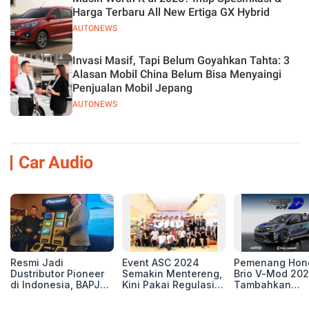
Harga Terbaru All New Ertiga GX Hybrid
AUTONEWS
Invasi Masif, Tapi Belum Goyahkan Tahta: 3
Alasan Mobil China Belum Bisa Menyaingi
Penjualan Mobil Jepang
AUTONEWS
Car Audio
Resmi Jadi
Event ASC 2024
Pemenang Hon
Dustributor Pioneer
Semakin Mentereng,
Brio V-Mod 20
di Indonesia, BAPJ
Kini Pakai Regulasi
Tambahkan
Luncurkan 2 Head
International IASCA
Sentuhan Drift
Unit Baru!
Proporsionalita