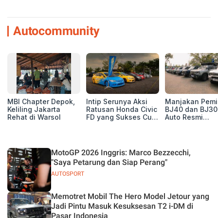
Autocommunity
MBI Chapter Depok,
Intip Serunya Aksi
Manjakan Pemil
Keliling Jakarta
Ratusan Honda Civic
BJ40 dan BJ30
Rehat di Warsol
FD yang Sukses Curi
Auto Resmi
Perhatian di Munas
Deklarasikan B
IV Ungaran!
ORV Chapter l
Touring Carita
MotoGP 2026 Inggris: Marco Bezzecchi,
"Saya Petarung dan Siap Perang"
AUTOSPORT
Memotret Mobil The Hero Model Jetour yang
Jadi Pintu Masuk Kesuksesan T2 i-DM di
Pasar Indonesia