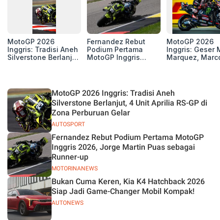
MotoGP 2026
Fernandez Rebut
MotoGP 2026
Inggris: Tradisi Aneh
Podium Pertama
Inggris: Geser 
Silverstone Berlanjut,
MotoGP Inggris
Marquez, Marc
4 Unit Aprilia RS-GP
2026, Jorge Martin
Bezzecchi Kemb
di Zona Perburuan
Puas sebagai
ke Grup 3 Besa
Gelar
Runner-up
Klasemen
MotoGP 2026 Inggris: Tradisi Aneh
Silverstone Berlanjut, 4 Unit Aprilia RS-GP di
Zona Perburuan Gelar
AUTOSPORT
Fernandez Rebut Podium Pertama MotoGP
Inggris 2026, Jorge Martin Puas sebagai
Runner-up
MOTORINANEWS
Bukan Cuma Keren, Kia K4 Hatchback 2026
Siap Jadi Game-Changer Mobil Kompak!
AUTONEWS