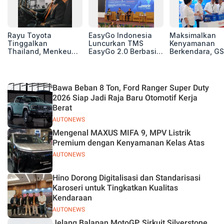
Rayu Toyota
EasyGo Indonesia
Maksimalkan
Tinggalkan
Luncurkan TMS
Kenyamanan
Thailand, Menkeu
EasyGo 2.0 Berbasis
Berkendara, GS
Purbaya Tawarkan
AI, Bantu Manajemen
Luncurkan EV
Insentif Besar demi
Transportasi End-to-
Auxiliary Batte
Jadikan Indonesia
End
GS CaRe di GII
Basis Produksi
2026
Bawa Beban 8 Ton, Ford Ranger Super Duty
ASEAN
2026 Siap Jadi Raja Baru Otomotif Kerja
Berat
AUTONEWS
Mengenal MAXUS MIFA 9, MPV Listrik
Premium dengan Kenyamanan Kelas Atas
AUTONEWS
Hino Dorong Digitalisasi dan Standarisasi
Karoseri untuk Tingkatkan Kualitas
Kendaraan
AUTONEWS
Jelang Balapan MotoGP, Sirkuit Silverstone