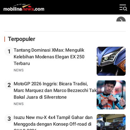
Zona Perburuan Gelar
Headline
Terpopuler
Tantang Dominasi XMax: Mengulik
1
Kelebihan Modenas Elegan EX 250
Terbaru
NEWS
MotoGP 2026 Inggris: Bicara Tradisi,
2
Marc Marquez dan Marco Bezzecchi Tak
Bakal Juara di Silverstone
NEWS
Isuzu New mu-X 4x4 Tampil Gahar dan
3
Menggoda dengan Konsep Off-road di