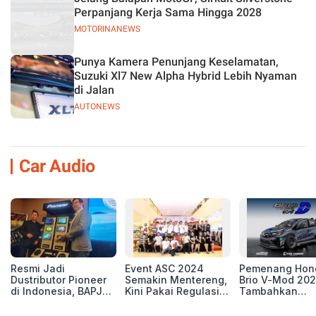
Perpanjang Kerja Sama Hingga 2028
MOTORINANEWS
Punya Kamera Penunjang Keselamatan,
Suzuki Xl7 New Alpha Hybrid Lebih Nyaman
di Jalan
AUTONEWS
Car Audio
Resmi Jadi
Event ASC 2024
Pemenang Hon
Dustributor Pioneer
Semakin Mentereng,
Brio V-Mod 20
di Indonesia, BAPJ
Kini Pakai Regulasi
Tambahkan
Luncurkan 2 Head
International IASCA
Sentuhan Drift
Unit Baru!
Proporsionalita