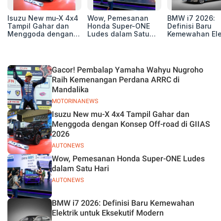
Isuzu New mu-X 4x4
Wow, Pemesanan
BMW i7 2026:
Tampil Gahar dan
Honda Super-ONE
Definisi Baru
Menggoda dengan
Ludes dalam Satu
Kemewahan Ele
Konsep Off-road di
Hari
untuk Eksekutif
GIIAS 2026
Modern
Gacor! Pembalap Yamaha Wahyu Nugroho
Raih Kemenangan Perdana ARRC di
Mandalika
MOTORINANEWS
Isuzu New mu-X 4x4 Tampil Gahar dan
Menggoda dengan Konsep Off-road di GIIAS
2026
AUTONEWS
Wow, Pemesanan Honda Super-ONE Ludes
dalam Satu Hari
AUTONEWS
BMW i7 2026: Definisi Baru Kemewahan
Elektrik untuk Eksekutif Modern