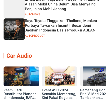
Alasan Mobil China Belum Bisa Menyaingi
Penjualan Mobil Jepang
AUTONEWS
Rayu Toyota Tinggalkan Thailand, Menkeu
Purbaya Tawarkan Insentif Besar demi
Jadikan Indonesia Basis Produksi ASEAN
AUTOPRODUCT
Car Audio
Resmi Jadi
Event ASC 2024
Pemenang Hon
Dustributor Pioneer
Semakin Mentereng,
Brio V-Mod 20
di Indonesia, BAPJ
Kini Pakai Regulasi
Tambahkan
Luncurkan 2 Head
International IASCA
Sentuhan Drift
Unit Baru!
Proporsionalita