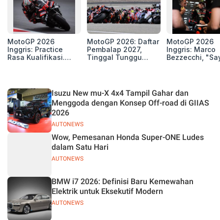
MotoGP 2026
MotoGP 2026: Daftar
MotoGP 2026
Inggris: Practice
Pembalap 2027,
Inggris: Marco
Rasa Kualifikasi.
Tinggal Tunggu
Bezzecchi, "Sa
Edan, 8 Pembalap
Beberapa Kursi Lagi
Petarung dan S
Pecahkan Rekor
Perang"
Kecepatan
Silverstone!
Isuzu New mu-X 4x4 Tampil Gahar dan
Menggoda dengan Konsep Off-road di GIIAS
2026
AUTONEWS
Wow, Pemesanan Honda Super-ONE Ludes
dalam Satu Hari
AUTONEWS
BMW i7 2026: Definisi Baru Kemewahan
Elektrik untuk Eksekutif Modern
AUTONEWS