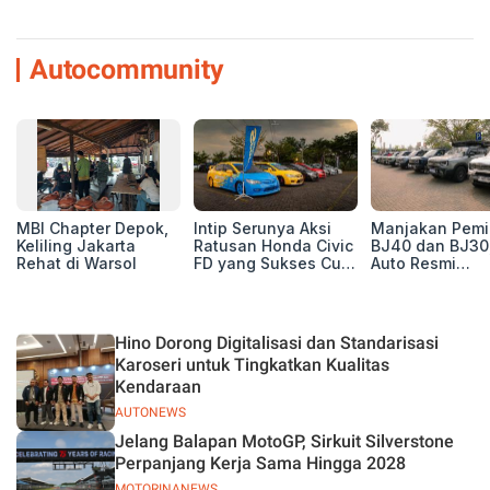
Autocommunity
MBI Chapter Depok,
Intip Serunya Aksi
Manjakan Pemil
Keliling Jakarta
Ratusan Honda Civic
BJ40 dan BJ30
Rehat di Warsol
FD yang Sukses Curi
Auto Resmi
Perhatian di Munas
Deklarasikan B
IV Ungaran!
ORV Chapter l
Touring Carita
Hino Dorong Digitalisasi dan Standarisasi
Karoseri untuk Tingkatkan Kualitas
Kendaraan
AUTONEWS
Jelang Balapan MotoGP, Sirkuit Silverstone
Perpanjang Kerja Sama Hingga 2028
MOTORINANEWS