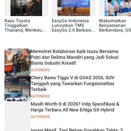
Rayu Toyota
EasyGo Indonesia
Maksimalkan
Tinggalkan
Luncurkan TMS
Kenyamanan
Thailand, Menkeu
EasyGo 2.0 Berbasis
Berkendara, GS
Purbaya Tawarkan
AI, Bantu Manajemen
Luncurkan EV
Insentif Besar demi
Transportasi End-to-
Auxiliary Batte
Jadikan Indonesia
End
GS CaRe di GII
Basis Produksi
2026
Memotret Kolaborasi Apik Isuzu Bersama
ASEAN
Putri dan Delima Mandiri yang Jadi Solusi
Bisnis Industri Kreatif
AUTONEWS
Chery Bawa Tiggo V di GIIAS 2026, SUV
Tangguh yang Tawarkan Fungsionalitas
Terbaik
AUTONEWS
Masih Worth It di 2026? Intip Spesifikasi &
Harga Terbaru All New Ertiga GX Hybrid
AUTONEWS
Invasi Masif, Tapi Belum Goyahkan Tahta: 3