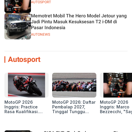
AUTOSPORT
Memotret Mobil The Hero Model Jetour yang
Jadi Pintu Masuk Kesuksesan T2 i-DM di
Pasar Indonesia
AUTONEWS
Autosport
MotoGP 2026
MotoGP 2026: Daftar
MotoGP 2026
Inggris: Practice
Pembalap 2027,
Inggris: Marco
Rasa Kualifikasi.
Tinggal Tunggu
Bezzecchi, "Sa
Edan, 8 Pembalap
Beberapa Kursi Lagi
Petarung dan S
Pecahkan Rekor
Perang"
Kecepatan
Silverstone!