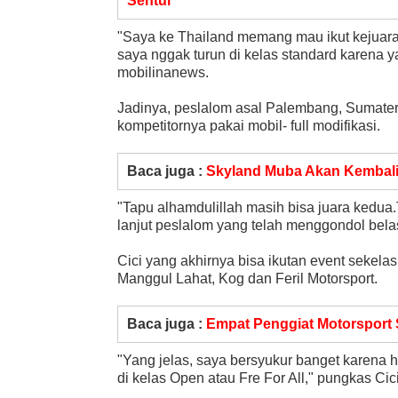
Sentul
"Saya ke Thailand memang mau ikut kejuaraan
saya nggak turun di kelas standard karena ya
mobilinanews.
Jadinya, peslalom asal Palembang, Sumatera 
kompetitornya pakai mobil- full modifikasi.
Baca juga :
Skyland Muba Akan Kembali 
"Tapu alhamdulillah masih bisa juara kedu
lanjut peslalom yang telah menggondol belas
Cici yang akhirnya bisa ikutan event sekelas
Manggul Lahat, Kog dan Feril Motorsport.
Baca juga :
Empat Penggiat Motorsport S
"Yang jelas, saya bersyukur banget karena h
di kelas Open atau Fre For All," pungkas Cici