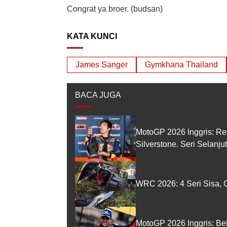
Congrat ya broer. (budsan)
KATA KUNCI
James Sanger
Gymkhana Thailand
BACA JUGA
MotoGP 2026 Inggris: Re
Silverstone. Seri Selanj
WRC 2026: 4 Seri Sisa, O
MotoGP 2026 Inggris: Be