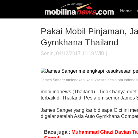
Home
Pakai Mobil Pinjaman, 
Gymkhana Thailand
Senin, 04/12/2017 11:18 WIB |
James Sanger melengkapi kesuksesan peslalom Indonesia di
mobilinanews (Thailand) - Tidak hanya duet
terbaik di Thailand. Peslalom senior James 
James Sanger yang karib disapa Cici ini me
digelar setelah Asia Auto Gymkhana Competi
Baca juga :
Muhammad Ghazi Davian Tatu