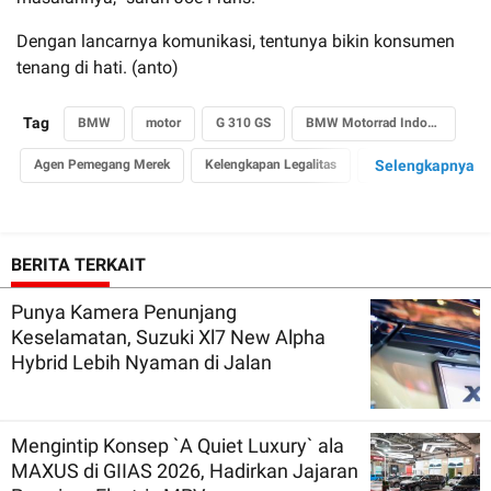
Dengan lancarnya komunikasi, tentunya bikin konsumen
tenang di hati. (anto)
Tag
BMW
motor
G 310 GS
BMW Motorrad Indonesia
Agen Pemegang Merek
Kelengkapan Legalitas
STNK
Selengkapnya
BPKB
BERITA TERKAIT
Punya Kamera Penunjang
Keselamatan, Suzuki Xl7 New Alpha
Hybrid Lebih Nyaman di Jalan
Mengintip Konsep `A Quiet Luxury` ala
MAXUS di GIIAS 2026, Hadirkan Jajaran