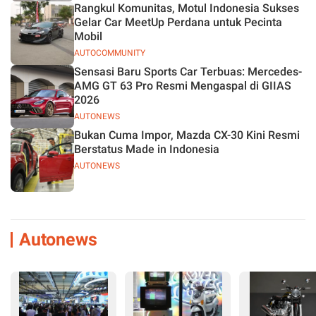
Rangkul Komunitas, Motul Indonesia Sukses
Gelar Car MeetUp Perdana untuk Pecinta
Mobil
AUTOCOMMUNITY
Sensasi Baru Sports Car Terbuas: Mercedes-
AMG GT 63 Pro Resmi Mengaspal di GIIAS
2026
AUTONEWS
Bukan Cuma Impor, Mazda CX-30 Kini Resmi
Berstatus Made in Indonesia
AUTONEWS
Autonews