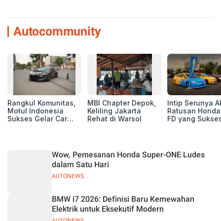
Autocommunity
Rangkul Komunitas,
MBI Chapter Depok,
Intip Serunya A
Motul Indonesia
Keliling Jakarta
Ratusan Honda 
Sukses Gelar Car
Rehat di Warsol
FD yang Sukses
MeetUp Perdana
Perhatian di M
untuk Pecinta Mobil
IV Ungaran!
Wow, Pemesanan Honda Super-ONE Ludes
dalam Satu Hari
AUTONEWS
BMW i7 2026: Definisi Baru Kemewahan
Elektrik untuk Eksekutif Modern
AUTONEWS