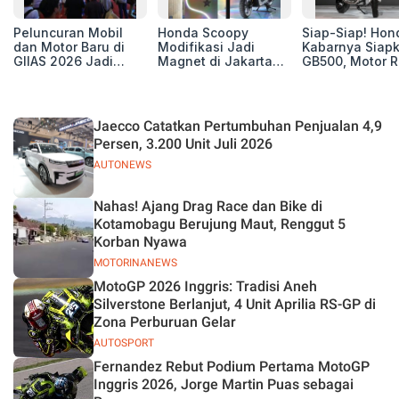
Peluncuran Mobil
Honda Scoopy
Siap-Siap! Hon
dan Motor Baru di
Modifikasi Jadi
Kabarnya Siap
GIIAS 2026 Jadi
Magnet di Jakarta
GB500, Motor R
Kunci Sukses
Sneakers Day 2026
Baru yang Lebi
Pameran
Berisi
Jaecco Catatkan Pertumbuhan Penjualan 4,9
Persen, 3.200 Unit Juli 2026
AUTONEWS
Nahas! Ajang Drag Race dan Bike di
Kotamobagu Berujung Maut, Renggut 5
Korban Nyawa
MOTORINANEWS
MotoGP 2026 Inggris: Tradisi Aneh
Silverstone Berlanjut, 4 Unit Aprilia RS-GP di
Zona Perburuan Gelar
AUTOSPORT
Fernandez Rebut Podium Pertama MotoGP
Inggris 2026, Jorge Martin Puas sebagai