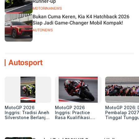
Runner-up
MOTORINANEWS
Bukan Cuma Keren, Kia K4 Hatchback 2026
Siap Jadi Game-Changer Mobil Kompak!
AUTONEWS
Autosport
MotoGP 2026
MotoGP 2026
MotoGP 2026: D
Inggris: Tradisi Aneh
Inggris: Practice
Pembalap 2027
Silverstone Berlanjut,
Rasa Kualifikasi.
Tinggal Tungg
4 Unit Aprilia RS-GP
Edan, 8 Pembalap
Beberapa Kursi
di Zona Perburuan
Pecahkan Rekor
Gelar
Kecepatan
Silverstone!