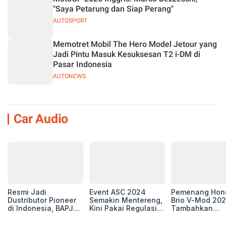
"Saya Petarung dan Siap Perang"
AUTOSPORT
Memotret Mobil The Hero Model Jetour yang
Jadi Pintu Masuk Kesuksesan T2 i-DM di
Pasar Indonesia
AUTONEWS
Car Audio
Resmi Jadi
Event ASC 2024
Pemenang Hon
Dustributor Pioneer
Semakin Mentereng,
Brio V-Mod 20
di Indonesia, BAPJ
Kini Pakai Regulasi
Tambahkan
Luncurkan 2 Head
International IASCA
Sentuhan Drift
Unit Baru!
Proporsionalita