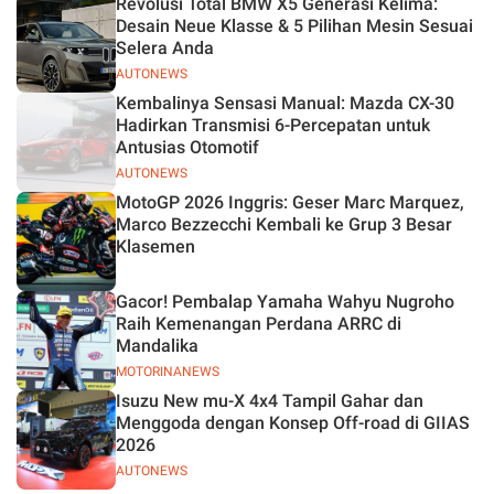
Revolusi Total BMW X5 Generasi Kelima:
Desain Neue Klasse & 5 Pilihan Mesin Sesuai
Selera Anda
AUTONEWS
Kembalinya Sensasi Manual: Mazda CX-30
Hadirkan Transmisi 6-Percepatan untuk
Antusias Otomotif
AUTONEWS
MotoGP 2026 Inggris: Geser Marc Marquez,
Marco Bezzecchi Kembali ke Grup 3 Besar
Klasemen
Gacor! Pembalap Yamaha Wahyu Nugroho
Raih Kemenangan Perdana ARRC di
Mandalika
MOTORINANEWS
Isuzu New mu-X 4x4 Tampil Gahar dan
Menggoda dengan Konsep Off-road di GIIAS
2026
AUTONEWS