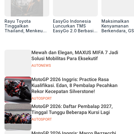
Rayu Toyota
EasyGo Indonesia
Maksimalkan
Tinggalkan
Luncurkan TMS
Kenyamanan
Thailand, Menkeu
EasyGo 2.0 Berbasis
Berkendara, GS
Purbaya Tawarkan
AI, Bantu Manajemen
Luncurkan EV
Insentif Besar demi
Transportasi End-to-
Auxiliary Batte
Jadikan Indonesia
End
GS CaRe di GII
Basis Produksi
2026
Mewah dan Elegan, MAXUS MIFA 7 Jadi
ASEAN
Solusi Mobilitas Para Eksekutif
AUTONEWS
MotoGP 2026 Inggris: Practice Rasa
Kualifikasi. Edan, 8 Pembalap Pecahkan
Rekor Kecepatan Silverstone!
AUTOSPORT
MotoGP 2026: Daftar Pembalap 2027,
Tinggal Tunggu Beberapa Kursi Lagi
AUTOSPORT
MotoGP 2026 Inggris: Marco Bezzecchi,