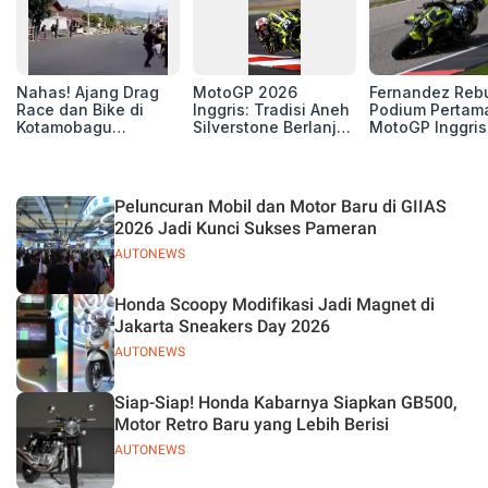
Nahas! Ajang Drag
MotoGP 2026
Fernandez Reb
Race dan Bike di
Inggris: Tradisi Aneh
Podium Pertam
Kotamobagu
Silverstone Berlanjut,
MotoGP Inggris
Berujung Maut,
4 Unit Aprilia RS-GP
2026, Jorge Ma
Renggut 5 Korban
di Zona Perburuan
Puas sebagai
Nyawa
Gelar
Runner-up
Peluncuran Mobil dan Motor Baru di GIIAS
2026 Jadi Kunci Sukses Pameran
AUTONEWS
Honda Scoopy Modifikasi Jadi Magnet di
Jakarta Sneakers Day 2026
AUTONEWS
Siap-Siap! Honda Kabarnya Siapkan GB500,
Motor Retro Baru yang Lebih Berisi
AUTONEWS