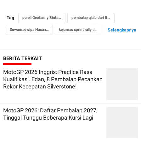
Tag
pereli Geofanny Bintang Barlean
pembalap ajaib dari Batam
Suwarnadwipa Nusantara Circuit
kejurnas sprint rally dan rally
Selengkapnya
IMI Pusat
Sadikin Aksa
BERITA TERKAIT
MotoGP 2026 Inggris: Practice Rasa
Kualifikasi. Edan, 8 Pembalap Pecahkan
Rekor Kecepatan Silverstone!
MotoGP 2026: Daftar Pembalap 2027,
Tinggal Tunggu Beberapa Kursi Lagi