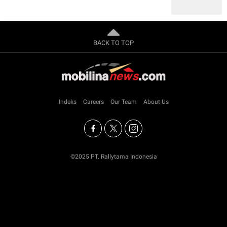
BACK TO TOP
Indeks
Careers
Our Team
About Us
©2025 PT. Rallytama Indonesia