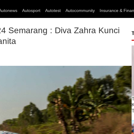
Autonews
Autosport
Autotest
Autocommunity
Insurance & Fina
024 Semarang : Diva Zahra Kunci
anita
T
T