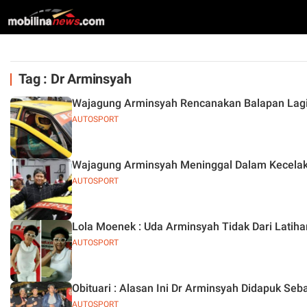
Tag : Dr Arminsyah
Wajagung Arminsyah Rencanakan Balapan Lagi 
AUTOSPORT
Wajagung Arminsyah Meninggal Dalam Kecelakaa
AUTOSPORT
Lola Moenek : Uda Arminsyah Tidak Dari Latihan
AUTOSPORT
Obituari : Alasan Ini Dr Arminsyah Didapuk S
AUTOSPORT