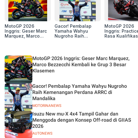
MotoGP 2026
Gacor! Pembalap
MotoGP 2026
Inggris: Geser Marc
Yamaha Wahyu
Inggris: Practic
Marquez, Marco
Nugroho Raih
Rasa Kualifikas
Bezzecchi Kembali
Kemenangan
Edan, 8 Pemba
ke Grup 3 Besar
Perdana ARRC di
Pecahkan Reko
Klasemen
Mandalika
Kecepatan
Silverstone!
MotoGP 2026 Inggris: Geser Marc Marquez,
Marco Bezzecchi Kembali ke Grup 3 Besar
Klasemen
Gacor! Pembalap Yamaha Wahyu Nugroho
Raih Kemenangan Perdana ARRC di
Mandalika
MOTORINANEWS
Isuzu New mu-X 4x4 Tampil Gahar dan
Menggoda dengan Konsep Off-road di GIIAS
2026
AUTONEWS