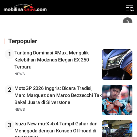
Klasemen
Headline
Terpopuler
Tantang Dominasi XMax: Mengulik
1
Kelebihan Modenas Elegan EX 250
Terbaru
NEWS
MotoGP 2026 Inggris: Bicara Tradisi,
2
Marc Marquez dan Marco Bezzecchi Tak
Bakal Juara di Silverstone
NEWS
Isuzu New mu-X 4x4 Tampil Gahar dan
3
Menggoda dengan Konsep Off-road di