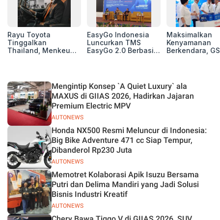
Rayu Toyota
EasyGo Indonesia
Maksimalkan
Tinggalkan
Luncurkan TMS
Kenyamanan
Thailand, Menkeu
EasyGo 2.0 Berbasis
Berkendara, GS
Purbaya Tawarkan
AI, Bantu Manajemen
Luncurkan EV
Insentif Besar demi
Transportasi End-to-
Auxiliary Batte
Jadikan Indonesia
End
GS CaRe di GII
Basis Produksi
2026
Mengintip Konsep `A Quiet Luxury` ala
ASEAN
MAXUS di GIIAS 2026, Hadirkan Jajaran
Premium Electric MPV
AUTONEWS
Honda NX500 Resmi Meluncur di Indonesia:
Big Bike Adventure 471 cc Siap Tempur,
Dibanderol Rp230 Juta
AUTONEWS
Memotret Kolaborasi Apik Isuzu Bersama
Putri dan Delima Mandiri yang Jadi Solusi
Bisnis Industri Kreatif
AUTONEWS
Chery Bawa Tiggo V di GIIAS 2026, SUV