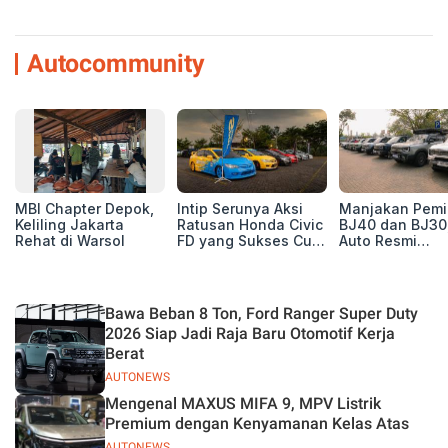
Autocommunity
MBI Chapter Depok,
Intip Serunya Aksi
Manjakan Pemil
Keliling Jakarta
Ratusan Honda Civic
BJ40 dan BJ30
Rehat di Warsol
FD yang Sukses Curi
Auto Resmi
Perhatian di Munas
Deklarasikan B
IV Ungaran!
ORV Chapter l
Touring Carita
Bawa Beban 8 Ton, Ford Ranger Super Duty
2026 Siap Jadi Raja Baru Otomotif Kerja
Berat
AUTONEWS
Mengenal MAXUS MIFA 9, MPV Listrik
Premium dengan Kenyamanan Kelas Atas
AUTONEWS