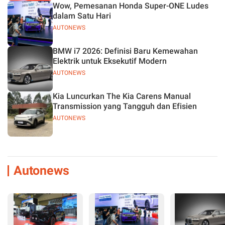
Wow, Pemesanan Honda Super-ONE Ludes
dalam Satu Hari
AUTONEWS
BMW i7 2026: Definisi Baru Kemewahan
Elektrik untuk Eksekutif Modern
AUTONEWS
Kia Luncurkan The Kia Carens Manual
Transmission yang Tangguh dan Efisien
AUTONEWS
Autonews