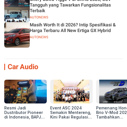
Tangguh yang Tawarkan Fungsionalitas
Terbaik
AUTONEWS
Masih Worth It di 2026? Intip Spesifikasi &
Harga Terbaru All New Ertiga GX Hybrid
AUTONEWS
Car Audio
Resmi Jadi
Event ASC 2024
Pemenang Hon
Dustributor Pioneer
Semakin Mentereng,
Brio V-Mod 20
di Indonesia, BAPJ
Kini Pakai Regulasi
Tambahkan
Luncurkan 2 Head
International IASCA
Sentuhan Drift
Unit Baru!
Proporsionalita