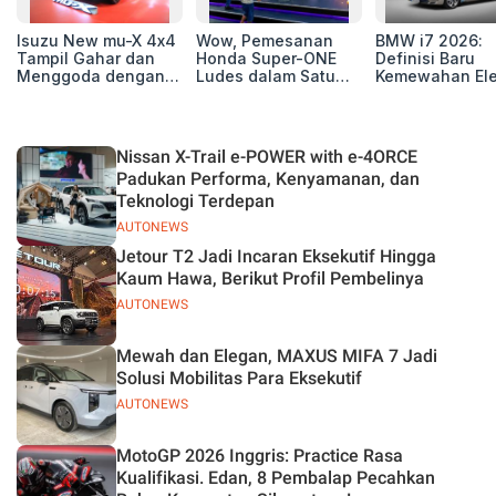
Isuzu New mu-X 4x4
Wow, Pemesanan
BMW i7 2026:
Tampil Gahar dan
Honda Super-ONE
Definisi Baru
Menggoda dengan
Ludes dalam Satu
Kemewahan Ele
Konsep Off-road di
Hari
untuk Eksekutif
GIIAS 2026
Modern
Nissan X-Trail e-POWER with e-4ORCE
Padukan Performa, Kenyamanan, dan
Teknologi Terdepan
AUTONEWS
Jetour T2 Jadi Incaran Eksekutif Hingga
Kaum Hawa, Berikut Profil Pembelinya
AUTONEWS
Mewah dan Elegan, MAXUS MIFA 7 Jadi
Solusi Mobilitas Para Eksekutif
AUTONEWS
MotoGP 2026 Inggris: Practice Rasa
Kualifikasi. Edan, 8 Pembalap Pecahkan