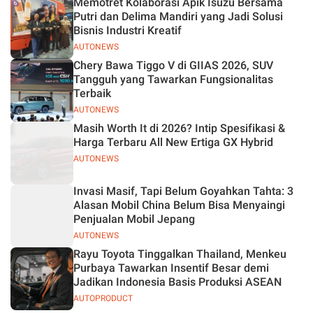
Memotret Kolaborasi Apik Isuzu Bersama
Jelas
Putri dan Delima Mandiri yang Jadi Solusi
Bisnis Industri Kreatif
AUTONEWS
Chery Bawa Tiggo V di GIIAS 2026, SUV
Tangguh yang Tawarkan Fungsionalitas
Terbaik
AUTONEWS
Masih Worth It di 2026? Intip Spesifikasi &
Harga Terbaru All New Ertiga GX Hybrid
AUTONEWS
Invasi Masif, Tapi Belum Goyahkan Tahta: 3
Alasan Mobil China Belum Bisa Menyaingi
Penjualan Mobil Jepang
AUTONEWS
Rayu Toyota Tinggalkan Thailand, Menkeu
Purbaya Tawarkan Insentif Besar demi
Jadikan Indonesia Basis Produksi ASEAN
AUTOPRODUCT