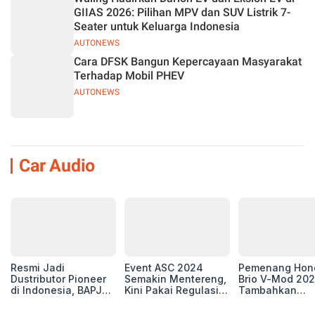
GIIAS 2026: Pilihan MPV dan SUV Listrik 7-
Seater untuk Keluarga Indonesia
AUTONEWS
Cara DFSK Bangun Kepercayaan Masyarakat
Terhadap Mobil PHEV
AUTONEWS
Car Audio
Resmi Jadi
Event ASC 2024
Pemenang Hon
Dustributor Pioneer
Semakin Mentereng,
Brio V-Mod 20
di Indonesia, BAPJ
Kini Pakai Regulasi
Tambahkan
Luncurkan 2 Head
International IASCA
Sentuhan Drift
Unit Baru!
Proporsionalita