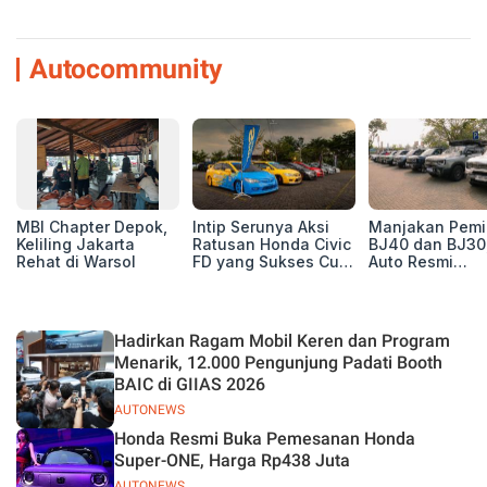
Autocommunity
MBI Chapter Depok,
Intip Serunya Aksi
Manjakan Pemil
Keliling Jakarta
Ratusan Honda Civic
BJ40 dan BJ30
Rehat di Warsol
FD yang Sukses Curi
Auto Resmi
Perhatian di Munas
Deklarasikan B
IV Ungaran!
ORV Chapter l
Touring Carita
Hadirkan Ragam Mobil Keren dan Program
Menarik, 12.000 Pengunjung Padati Booth
BAIC di GIIAS 2026
AUTONEWS
Honda Resmi Buka Pemesanan Honda
Super-ONE, Harga Rp438 Juta
AUTONEWS