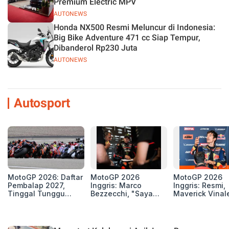
Premium Electric MPV
AUTONEWS
Honda NX500 Resmi Meluncur di Indonesia:
Big Bike Adventure 471 cc Siap Tempur,
Dibanderol Rp230 Juta
AUTONEWS
Autosport
MotoGP 2026: Daftar
MotoGP 2026
MotoGP 2026
Pembalap 2027,
Inggris: Marco
Inggris: Resmi,
Tinggal Tunggu
Bezzecchi, "Saya
Maverick Vinal
Beberapa Kursi Lagi
Petarung dan Siap
dan Pol Esparg
Perang"
Mengaspal di
Silverstone. Ser
Selanjutnya Be