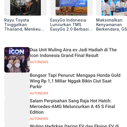
Rayu Toyota
EasyGo Indonesia
Maksimalkan
Tinggalkan
Luncurkan TMS
Kenyamanan
Thailand, Menkeu
EasyGo 2.0 Berbasis
Berkendara, GS
Purbaya Tawarkan
AI, Bantu Manajemen
Luncurkan EV
Insentif Besar demi
Transportasi End-to-
Auxiliary Batte
Jadikan Indonesia
End
GS CaRe di GII
Basis Produksi
2026
Dua Unit Wuling Aira ev Jadi Hadiah di The
ASEAN
Icon Indonesia Grand Final Result
AUTONEWS
Bongsor Tapi Penurut: Mengapa Honda Gold
Wing Rp 1,1 Miliar Nggak Bikin Ciut Saat
Parkir
AUTONEWS
Salam Perpisahan Sang Raja Hot Hatch:
Mercedes-AMG Meluncurkan A 45 S Final
Edition
AUTONEWS
Wuling Hadirkan Darion EV dan Eksion EV di