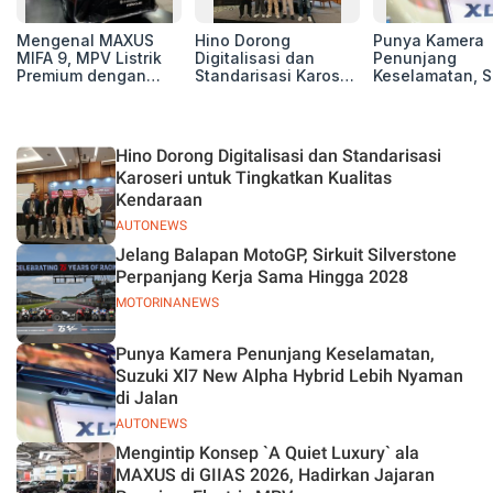
Mengenal MAXUS
Hino Dorong
Punya Kamera
MIFA 9, MPV Listrik
Digitalisasi dan
Penunjang
Premium dengan
Standarisasi Karoseri
Keselamatan, S
Kenyamanan Kelas
untuk Tingkatkan
Xl7 New Alpha
Atas
Kualitas Kendaraan
Hybrid Lebih 
di Jalan
Hino Dorong Digitalisasi dan Standarisasi
Karoseri untuk Tingkatkan Kualitas
Kendaraan
AUTONEWS
Jelang Balapan MotoGP, Sirkuit Silverstone
Perpanjang Kerja Sama Hingga 2028
MOTORINANEWS
Punya Kamera Penunjang Keselamatan,
Suzuki Xl7 New Alpha Hybrid Lebih Nyaman
di Jalan
AUTONEWS
Mengintip Konsep `A Quiet Luxury` ala
MAXUS di GIIAS 2026, Hadirkan Jajaran