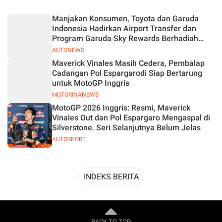
Desain
Manjakan Konsumen, Toyota dan Garuda
Indonesia Hadirkan Airport Transfer dan
Program Garuda Sky Rewards Berhadiah
Hybrid EV
AUTONEWS
Maverick Vinales Masih Cedera, Pembalap
Cadangan Pol Espargarodi Siap Bertarung
untuk MotoGP Inggris
MOTORINANEWS
MotoGP 2026 Inggris: Resmi, Maverick
Vinales Out dan Pol Espargaro Mengaspal di
Silverstone. Seri Selanjutnya Belum Jelas
AUTOSPORT
INDEKS BERITA
BACK TO TOP