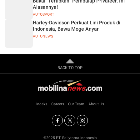
Bakal `Tertibkan` Pembalap Privateer, Ini
Alasannya!
AUTOSPORT
Harley-Davidson Perkuat Lini Produk di
Indonesia, Bawa Moge Anyar
AUTONEWS
BACK TO TOP
Indeks
Careers
Our Team
About Us
©2025 PT. Rallytama Indonesia