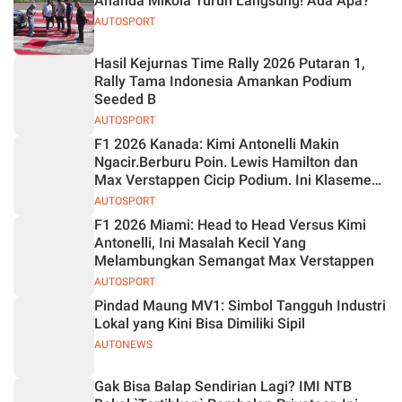
Ananda Mikola Turun Langsung! Ada Apa?
AUTOSPORT
Hasil Kejurnas Time Rally 2026 Putaran 1,
Rally Tama Indonesia Amankan Podium
Seeded B
AUTOSPORT
F1 2026 Kanada: Kimi Antonelli Makin
Ngacir.Berburu Poin. Lewis Hamilton dan
Max Verstappen Cicip Podium. Ini Klasemen
Terbaru
AUTOSPORT
F1 2026 Miami: Head to Head Versus Kimi
Antonelli, Ini Masalah Kecil Yang
Melambungkan Semangat Max Verstappen
AUTOSPORT
Pindad Maung MV1: Simbol Tangguh Industri
Lokal yang Kini Bisa Dimiliki Sipil
AUTONEWS
Gak Bisa Balap Sendirian Lagi? IMI NTB