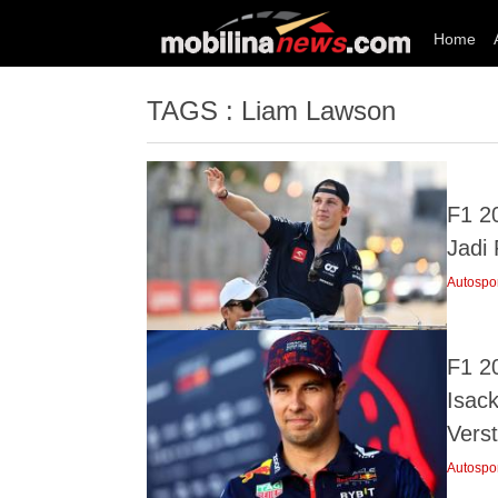
Home
TAGS : Liam Lawson
F1 2
Jadi
Autospo
F1 2
Isac
Vers
Autospo