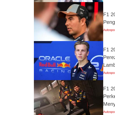
F1 2
Peng
Autospo
F1 2
Pere
Lamb
Autospo
F1 2
Perk
Meny
Autospo