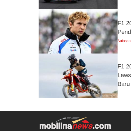
F1 2
Pend
Autospo
F1 2
Laws
Baru