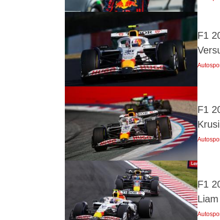
F1 2
Vers
Autospo
F1 2
Krus
Autospo
F1 2
Liam
Autospo