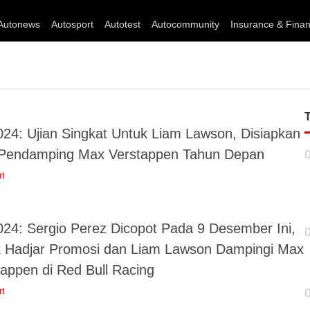
Autonews
Autosport
Autotest
Autocommunity
Insurance & Fina
024: Ujian Singkat Untuk Liam Lawson, Disiapkan
 Pendamping Max Verstappen Tahun Depan
rt
024: Sergio Perez Dicopot Pada 9 Desember Ini,
k Hadjar Promosi dan Liam Lawson Dampingi Max
tappen di Red Bull Racing
rt