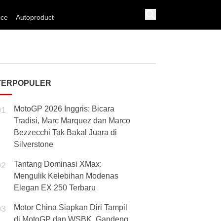
nce
Autoproduct
TERPOPULER
MotoGP 2026 Inggris: Bicara
01
Tradisi, Marc Marquez dan Marco
Bezzecchi Tak Bakal Juara di
Silverstone
Tantang Dominasi XMax:
02
Mengulik Kelebihan Modenas
Elegan EX 250 Terbaru
Motor China Siapkan Diri Tampil
03
di MotoGP dan WSBK, Gandeng