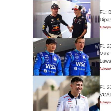
F1: 
Dipa
Autospo
F1 20
Max 
Laws
Autospo
F1 2
VCAR
Autospo