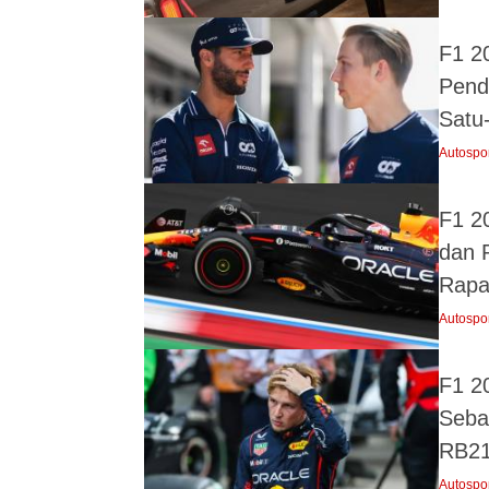
F1 2
Pend
Satu
Autospo
F1 2
dan 
Rapa
Autospo
F1 2
Seba
RB2
Autospo