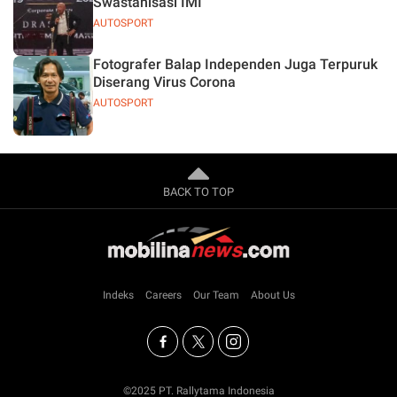
Swastanisasi IMI
AUTOSPORT
Fotografer Balap Independen Juga Terpuruk
Diserang Virus Corona
AUTOSPORT
BACK TO TOP
Indeks
Careers
Our Team
About Us
©2025 PT. Rallytama Indonesia