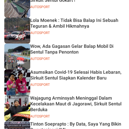
Sirkuit Sentul Gokart !
AUTOSPORT
Lola Moenek : Tidak Bisa Balap Ini Sebuah
Teguran & Ambil Hikmahnya
AUTOSPORT
Wow, Ada Gagasan Gelar Balap Mobil Di
Sentul Tanpa Penonton
AUTOSPORT
Asumsikan Covid-19 Selesai Habis Lebaran,
Sirkuit Sentul Siapkan Kalender Baru
AUTOSPORT
Wajagung Arminsyah Meninggal Dalam
Kecelakaan Maut di Jagorawi, Sirkuit Sentul
Berduka
AUTOSPORT
Tinton Soeprapto : By Data, Saya Yang Bikin