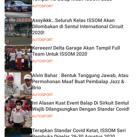
AUTOSPORT
Assyikkk...Seluruh Kelas ISSOM Akan
Dilombakan di Sentul International Circuit
2020!
AUTOSPORT
Kereeen! Delta Garage Akan Tampil Full
Team Untuk ISSOM 2020
AUTOSPORT
Alvin Bahar : Bentuk Tanggung Jawab, Atau
Permohonan Maaf Buat Pembalap Jazz &
Brio
AUTOSPORT
Ini Alasan Kuat Event Balap Di Sirkuit Sentul
Wajib Dilangsungkan Dengan Standar Covid!
AUTOSPORT
Terapkan Standar Covid Ketat, ISSOM Seri
Pembuka Digelar 29-30 Agustus 2020