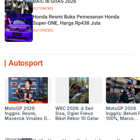
BAIC di GIIAS 2026
AUTONEWS
Honda Resmi Buka Pemesanan Honda
Super-ONE, Harga Rp438 Juta
AUTONEWS
Autosport
MotoGP 2026
WRC 2026: 4 Seri
MotoGP 2026
Inggris: Resmi,
Sisa, Ogier Fokus
Inggris: Belum F
Maverick Vinales Out
Bikin Rekor 10 Gelar
100%, Marco
dan Pol Espargaro
Bezzecchi Jala
Mengaspal di
Medis Sebelum
Silverstone. Seri
Ngegas Aprilia
Selanjutnya Belum
GP