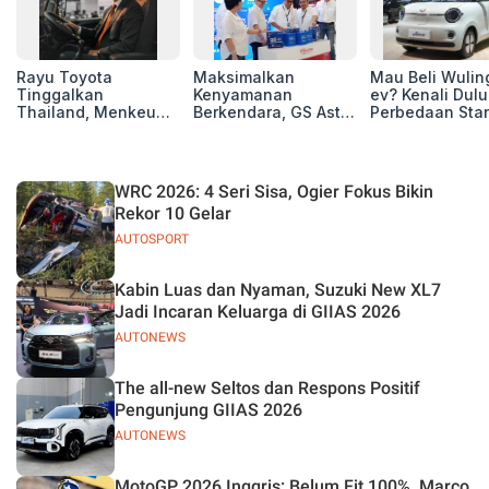
Rayu Toyota
Maksimalkan
Mau Beli Wuling
Tinggalkan
Kenyamanan
ev? Kenali Dulu
Thailand, Menkeu
Berkendara, GS Astra
Perbedaan Sta
Purbaya Tawarkan
Luncurkan EV
Range dan Lon
Insentif Besar demi
Auxiliary Battery dan
Range
Jadikan Indonesia
GS CaRe di GIIAS
Basis Produksi
2026
WRC 2026: 4 Seri Sisa, Ogier Fokus Bikin
ASEAN
Rekor 10 Gelar
AUTOSPORT
Kabin Luas dan Nyaman, Suzuki New XL7
Jadi Incaran Keluarga di GIIAS 2026
AUTONEWS
The all-new Seltos dan Respons Positif
Pengunjung GIIAS 2026
AUTONEWS
MotoGP 2026 Inggris: Belum Fit 100%, Marco