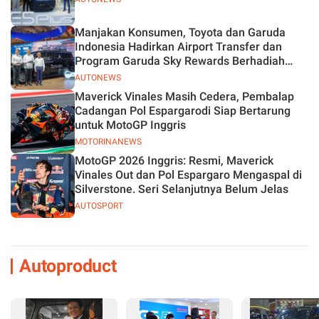
Manjakan Konsumen, Toyota dan Garuda
Indonesia Hadirkan Airport Transfer dan
Program Garuda Sky Rewards Berhadiah
Hybrid EV
AUTONEWS
Maverick Vinales Masih Cedera, Pembalap
Cadangan Pol Espargarodi Siap Bertarung
untuk MotoGP Inggris
MOTORINANEWS
MotoGP 2026 Inggris: Resmi, Maverick
Vinales Out dan Pol Espargaro Mengaspal di
Silverstone. Seri Selanjutnya Belum Jelas
AUTOSPORT
Autoproduct