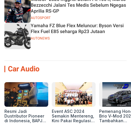
Bezzecchi Jalani Tes Medis Sebelum Ngegas
Aprilia RS-GP
AUTOSPORT
Yamaha FZ Blue Flex Meluncur: Byson Versi
Flex Fuel E85 seharga Rp23 Jutaan
AUTONEWS
Car Audio
Resmi Jadi
Event ASC 2024
Pemenang Hon
Dustributor Pioneer
Semakin Mentereng,
Brio V-Mod 20
di Indonesia, BAPJ
Kini Pakai Regulasi
Tambahkan
Luncurkan 2 Head
International IASCA
Sentuhan Drift
Unit Baru!
Proporsionalita