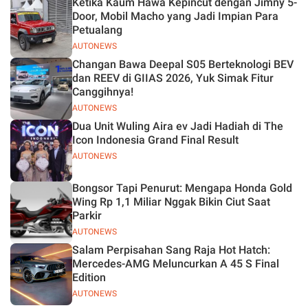
Ketika Kaum Hawa Kepincut dengan Jimny 5-
Jelas
Door, Mobil Macho yang Jadi Impian Para
Petualang
AUTONEWS
Changan Bawa Deepal S05 Berteknologi BEV
dan REEV di GIIAS 2026, Yuk Simak Fitur
Canggihnya!
AUTONEWS
Dua Unit Wuling Aira ev Jadi Hadiah di The
Icon Indonesia Grand Final Result
AUTONEWS
Bongsor Tapi Penurut: Mengapa Honda Gold
Wing Rp 1,1 Miliar Nggak Bikin Ciut Saat
Parkir
AUTONEWS
Salam Perpisahan Sang Raja Hot Hatch:
Mercedes-AMG Meluncurkan A 45 S Final
Edition
AUTONEWS