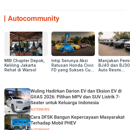
Autocommunity
MBI Chapter Depok,
Intip Serunya Aksi
Manjakan Pemil
Keliling Jakarta
Ratusan Honda Civic
BJ40 dan BJ30
Rehat di Warsol
FD yang Sukses Curi
Auto Resmi
Perhatian di Munas
Deklarasikan B
IV Ungaran!
ORV Chapter l
Touring Carita
Wuling Hadirkan Darion EV dan Eksion EV di
GIIAS 2026: Pilihan MPV dan SUV Listrik 7-
Seater untuk Keluarga Indonesia
AUTONEWS
Cara DFSK Bangun Kepercayaan Masyarakat
Terhadap Mobil PHEV
AUTONEWS