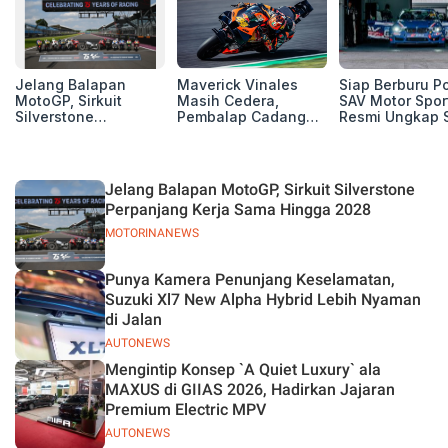
Jelang Balapan
Maverick Vinales
Siap Berburu P
MotoGP, Sirkuit
Masih Cedera,
SAV Motor Spor
Silverstone
Pembalap Cadangan
Resmi Ungkap 
Perpanjang Kerja
Pol Espargarodi Siap
Balap Musim 2
Sama Hingga 2028
Bertarung untuk
MotoGP Inggris
Jelang Balapan MotoGP, Sirkuit Silverstone
Perpanjang Kerja Sama Hingga 2028
MOTORINANEWS
Punya Kamera Penunjang Keselamatan,
Suzuki Xl7 New Alpha Hybrid Lebih Nyaman
di Jalan
AUTONEWS
Mengintip Konsep `A Quiet Luxury` ala
MAXUS di GIIAS 2026, Hadirkan Jajaran
Premium Electric MPV
AUTONEWS