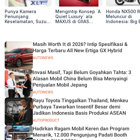
Punya Kamera
Mengintip Konsep `A
Honda NX500 R
Penunjang
Quiet Luxury` ala
Meluncur di
Keselamatan, Suzuki
MAXUS di GIIAS
Indonesia: Big 
Xl7 New Alpha
2026, Hadirkan
Adventure 471 
Hybrid Lebih Nyaman
Jajaran Premium
Siap Tempur,
di Jalan
Electric MPV
Dibanderol Rp
Juta
Masih Worth It di 2026? Intip Spesifikasi &
Harga Terbaru All New Ertiga GX Hybrid
AUTONEWS
Invasi Masif, Tapi Belum Goyahkan Tahta: 3
Alasan Mobil China Belum Bisa Menyaingi
Penjualan Mobil Jepang
AUTONEWS
Rayu Toyota Tinggalkan Thailand, Menkeu
Purbaya Tawarkan Insentif Besar demi
Jadikan Indonesia Basis Produksi ASEAN
AUTOPRODUCT
Hadirkan Ragam Mobil Keren dan Program
Menarik, 12.000 Pengunjung Padati Booth