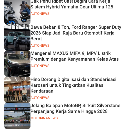
Gak Perlu Ribet Cas! Begini Cara Kerja
Sistem Hybrid Yamaha Gear Ultima 125
AUTONEWS
Bawa Beban 8 Ton, Ford Ranger Super Duty
2026 Siap Jadi Raja Baru Otomotif Kerja
Berat
AUTONEWS
Mengenal MAXUS MIFA 9, MPV Listrik
Premium dengan Kenyamanan Kelas Atas
AUTONEWS
Hino Dorong Digitalisasi dan Standarisasi
Karoseri untuk Tingkatkan Kualitas
Kendaraan
AUTONEWS
Jelang Balapan MotoGP, Sirkuit Silverstone
Perpanjang Kerja Sama Hingga 2028
MOTORINANEWS