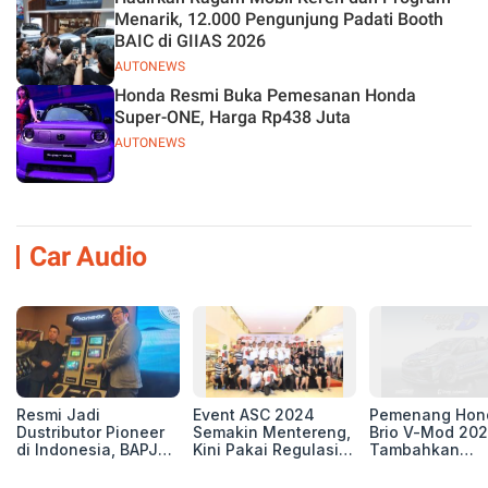
Menarik, 12.000 Pengunjung Padati Booth
BAIC di GIIAS 2026
AUTONEWS
Honda Resmi Buka Pemesanan Honda
Super-ONE, Harga Rp438 Juta
AUTONEWS
Car Audio
Resmi Jadi
Event ASC 2024
Pemenang Hon
Dustributor Pioneer
Semakin Mentereng,
Brio V-Mod 20
di Indonesia, BAPJ
Kini Pakai Regulasi
Tambahkan
Luncurkan 2 Head
International IASCA
Sentuhan Drift
Unit Baru!
Proporsionalita