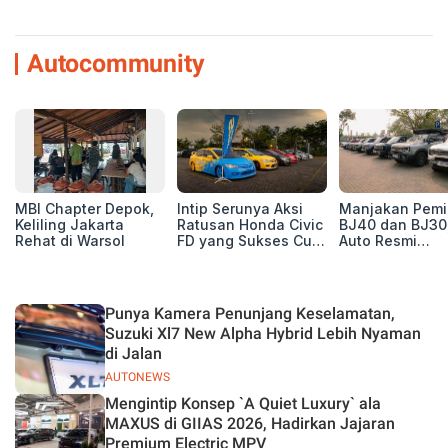
Autocommunity
MBI Chapter Depok,
Intip Serunya Aksi
Manjakan Pemil
Keliling Jakarta
Ratusan Honda Civic
BJ40 dan BJ30
Rehat di Warsol
FD yang Sukses Curi
Auto Resmi
Perhatian di Munas
Deklarasikan B
IV Ungaran!
ORV Chapter l
Touring Carita
Punya Kamera Penunjang Keselamatan,
Suzuki Xl7 New Alpha Hybrid Lebih Nyaman
di Jalan
AUTONEWS
Mengintip Konsep `A Quiet Luxury` ala
MAXUS di GIIAS 2026, Hadirkan Jajaran
Premium Electric MPV