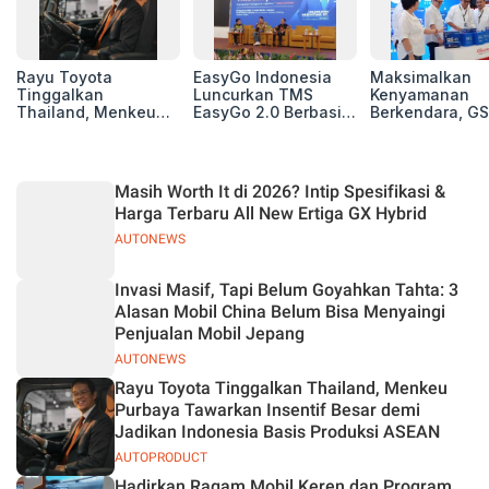
Rayu Toyota
EasyGo Indonesia
Maksimalkan
Tinggalkan
Luncurkan TMS
Kenyamanan
Thailand, Menkeu
EasyGo 2.0 Berbasis
Berkendara, GS
Purbaya Tawarkan
AI, Bantu Manajemen
Luncurkan EV
Insentif Besar demi
Transportasi End-to-
Auxiliary Batte
Jadikan Indonesia
End
GS CaRe di GII
Basis Produksi
2026
Masih Worth It di 2026? Intip Spesifikasi &
ASEAN
Harga Terbaru All New Ertiga GX Hybrid
AUTONEWS
Invasi Masif, Tapi Belum Goyahkan Tahta: 3
Alasan Mobil China Belum Bisa Menyaingi
Penjualan Mobil Jepang
AUTONEWS
Rayu Toyota Tinggalkan Thailand, Menkeu
Purbaya Tawarkan Insentif Besar demi
Jadikan Indonesia Basis Produksi ASEAN
AUTOPRODUCT
Hadirkan Ragam Mobil Keren dan Program