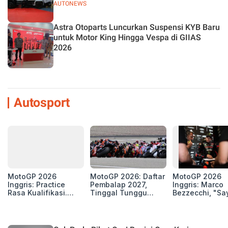
AUTONEWS
Astra Otoparts Luncurkan Suspensi KYB Baru
untuk Motor King Hingga Vespa di GIIAS
2026
Autosport
MotoGP 2026
MotoGP 2026: Daftar
MotoGP 2026
Inggris: Practice
Pembalap 2027,
Inggris: Marco
Rasa Kualifikasi.
Tinggal Tunggu
Bezzecchi, "Sa
Edan, 8 Pembalap
Beberapa Kursi Lagi
Petarung dan S
Pecahkan Rekor
Perang"
Kecepatan
Silverstone!