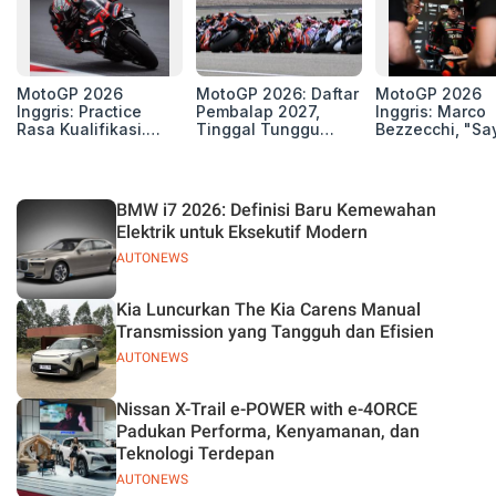
MotoGP 2026
MotoGP 2026: Daftar
MotoGP 2026
Inggris: Practice
Pembalap 2027,
Inggris: Marco
Rasa Kualifikasi.
Tinggal Tunggu
Bezzecchi, "Sa
Edan, 8 Pembalap
Beberapa Kursi Lagi
Petarung dan S
Pecahkan Rekor
Perang"
Kecepatan
Silverstone!
BMW i7 2026: Definisi Baru Kemewahan
Elektrik untuk Eksekutif Modern
AUTONEWS
Kia Luncurkan The Kia Carens Manual
Transmission yang Tangguh dan Efisien
AUTONEWS
Nissan X-Trail e-POWER with e-4ORCE
Padukan Performa, Kenyamanan, dan
Teknologi Terdepan
AUTONEWS