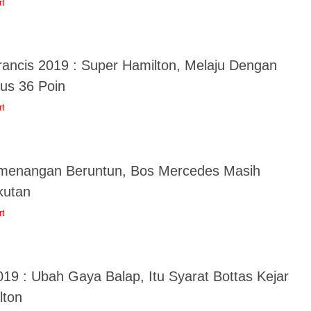
rt
rancis 2019 : Super Hamilton, Melaju Dengan
lus 36 Poin
rt
menangan Beruntun, Bos Mercedes Masih
kutan
rt
019 : Ubah Gaya Balap, Itu Syarat Bottas Kejar
lton