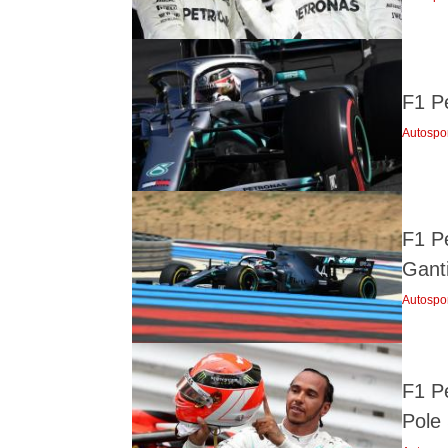
F1 P
Autospo
F1 Pe
Gant
Autospo
F1 P
Pole 