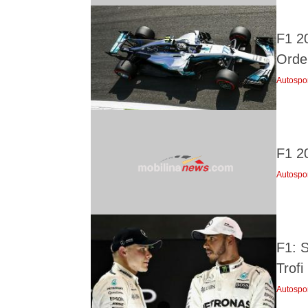
F1 2
Orde
Autospo
F1 2
Autospo
F1: 
Trof
Autospo