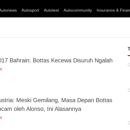
Autonews
Autosport
Autotest
Autocommunity
Insurance & Fina
017 Bahrain: Bottas Kecewa Disuruh Ngalah
rt
ustria: Meski Gemilang, Masa Depan Bottas
ncam oleh Alonso, Ini Alasannya
rt