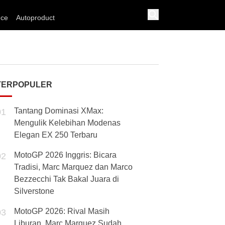
nce
Autoproduct
TERPOPULER
Tantang Dominasi XMax:
01
Mengulik Kelebihan Modenas
Elegan EX 250 Terbaru
MotoGP 2026 Inggris: Bicara
02
Tradisi, Marc Marquez dan Marco
Bezzecchi Tak Bakal Juara di
Silverstone
MotoGP 2026: Rival Masih
03
Liburan, Marc Marquez Sudah