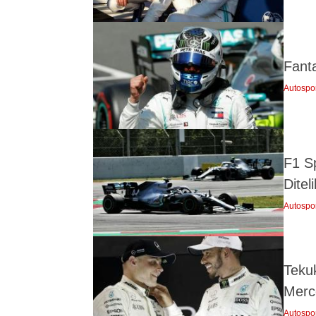
Fanta
Autospo
F1 S
Ditel
Autospo
Tekuk
Merc
Autospo