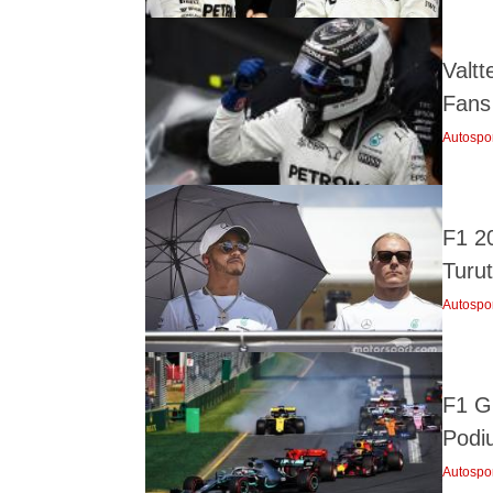
Valtt
Fans
Autospo
F1 2
Turu
Autospo
F1 GP
Podi
Autospo