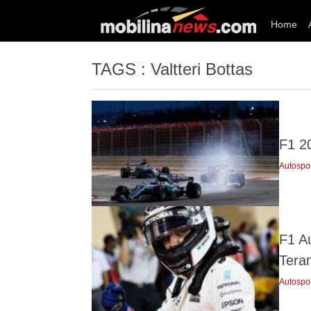
Home
TAGS : Valtteri Bottas
F1 2
Autospo
F1 A
Tera
Autospo