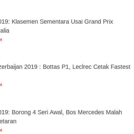
019: Klasemen Sementara Usai Grand Prix
alia
rt
erbaijan 2019 : Bottas P1, Leclrec Cetak Fastest
rt
019: Borong 4 Seri Awal, Bos Mercedes Malah
taran
rt