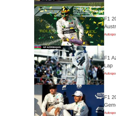
F1 2
Austr
Autospo
F1 Az
Lap
Autospo
F1 2
Geme
Autospo