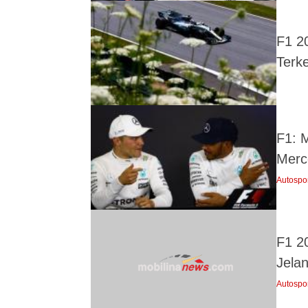
F1 20
Terk
F1: 
Merc
Autospo
F1 2
Jelan
Autospo