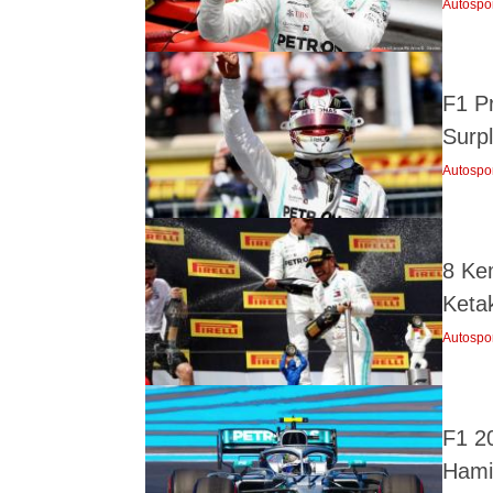
Autospo
F1 P
Surp
Autospo
8 Ke
Keta
Autospo
F1 2
Hami