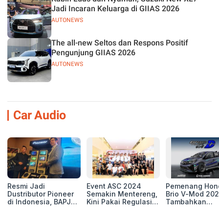
Jadi Incaran Keluarga di GIIAS 2026
AUTONEWS
The all-new Seltos dan Respons Positif
Pengunjung GIIAS 2026
AUTONEWS
Car Audio
Resmi Jadi
Event ASC 2024
Pemenang Hon
Dustributor Pioneer
Semakin Mentereng,
Brio V-Mod 20
di Indonesia, BAPJ
Kini Pakai Regulasi
Tambahkan
Luncurkan 2 Head
International IASCA
Sentuhan Drift
Unit Baru!
Proporsionalita