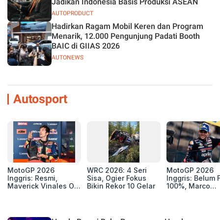
Jadikan Indonesia Basis Produksi ASEAN
AUTOPRODUCT
Hadirkan Ragam Mobil Keren dan Program
Menarik, 12.000 Pengunjung Padati Booth
BAIC di GIIAS 2026
AUTONEWS
Autosport
MotoGP 2026
WRC 2026: 4 Seri
MotoGP 2026
Inggris: Resmi,
Sisa, Ogier Fokus
Inggris: Belum F
Maverick Vinales Out
Bikin Rekor 10 Gelar
100%, Marco
dan Pol Espargaro
Bezzecchi Jala
Mengaspal di
Medis Sebelum
Silverstone. Seri
Ngegas Aprilia
Selanjutnya Belum
GP