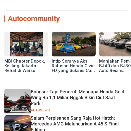
Autocommunity
MBI Chapter Depok,
Intip Serunya Aksi
Manjakan Pemil
Keliling Jakarta
Ratusan Honda Civic
BJ40 dan BJ30
Rehat di Warsol
FD yang Sukses Curi
Auto Resmi
Perhatian di Munas
Deklarasikan B
IV Ungaran!
ORV Chapter l
Touring Carita
Bongsor Tapi Penurut: Mengapa Honda Gold
Wing Rp 1,1 Miliar Nggak Bikin Ciut Saat
Parkir
AUTONEWS
Salam Perpisahan Sang Raja Hot Hatch:
Mercedes-AMG Meluncurkan A 45 S Final
Edition