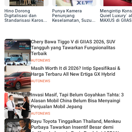
Hino Dorong
Punya Kamera
Mengintip Kons
Digitalisasi dan
Penunjang
Quiet Luxury` a
Standarisasi Karoseri
Keselamatan, Suzuki
MAXUS di GIIAS
untuk Tingkatkan
Xl7 New Alpha
2026, Hadirkan
Kualitas Kendaraan
Hybrid Lebih Nyaman
Jajaran Premi
di Jalan
Electric MPV
Chery Bawa Tiggo V di GIIAS 2026, SUV
Tangguh yang Tawarkan Fungsionalitas
Terbaik
AUTONEWS
Masih Worth It di 2026? Intip Spesifikasi &
Harga Terbaru All New Ertiga GX Hybrid
AUTONEWS
Invasi Masif, Tapi Belum Goyahkan Tahta: 3
Alasan Mobil China Belum Bisa Menyaingi
Penjualan Mobil Jepang
AUTONEWS
Rayu Toyota Tinggalkan Thailand, Menkeu
Purbaya Tawarkan Insentif Besar demi