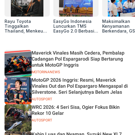
Rayu Toyota
EasyGo Indonesia
Maksimalkan
Tinggalkan
Luncurkan TMS
Kenyamanan
Thailand, Menkeu
EasyGo 2.0 Berbasis
Berkendara, GS
Purbaya Tawarkan
AI, Bantu Manajemen
Luncurkan EV
Insentif Besar demi
Transportasi End-to-
Auxiliary Batte
Jadikan Indonesia
End
GS CaRe di GII
Basis Produksi
2026
Maverick Vinales Masih Cedera, Pembalap
ASEAN
Cadangan Pol Espargarodi Siap Bertarung
untuk MotoGP Inggris
MOTORINANEWS
MotoGP 2026 Inggris: Resmi, Maverick
Vinales Out dan Pol Espargaro Mengaspal di
Silverstone. Seri Selanjutnya Belum Jelas
AUTOSPORT
WRC 2026: 4 Seri Sisa, Ogier Fokus Bikin
Rekor 10 Gelar
AUTOSPORT
Kabin Luas dan Nyaman, Suzuki New XL7