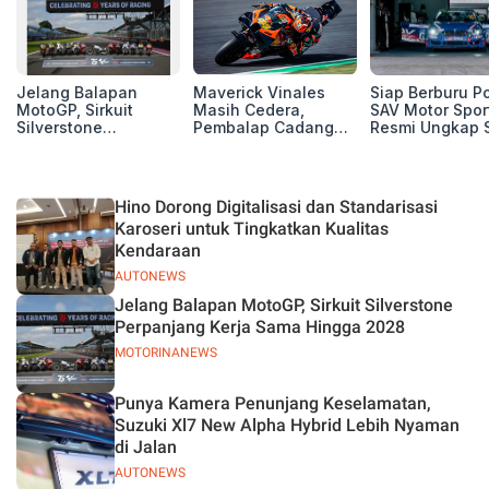
Jelang Balapan
Maverick Vinales
Siap Berburu P
MotoGP, Sirkuit
Masih Cedera,
SAV Motor Spor
Silverstone
Pembalap Cadangan
Resmi Ungkap 
Perpanjang Kerja
Pol Espargarodi Siap
Balap Musim 2
Sama Hingga 2028
Bertarung untuk
MotoGP Inggris
Hino Dorong Digitalisasi dan Standarisasi
Karoseri untuk Tingkatkan Kualitas
Kendaraan
AUTONEWS
Jelang Balapan MotoGP, Sirkuit Silverstone
Perpanjang Kerja Sama Hingga 2028
MOTORINANEWS
Punya Kamera Penunjang Keselamatan,
Suzuki Xl7 New Alpha Hybrid Lebih Nyaman
di Jalan
AUTONEWS