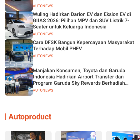
AUTONEWS
Wuling Hadirkan Darion EV dan Eksion EV di
GIIAS 2026: Pilihan MPV dan SUV Listrik 7-
Seater untuk Keluarga Indonesia
AUTONEWS
Cara DFSK Bangun Kepercayaan Masyarakat
Terhadap Mobil PHEV
AUTONEWS
Manjakan Konsumen, Toyota dan Garuda
Indonesia Hadirkan Airport Transfer dan
Program Garuda Sky Rewards Berhadiah
Hybrid EV
AUTONEWS
Autoproduct