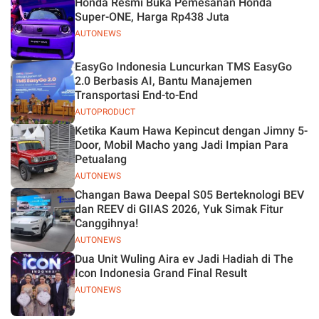
Honda Resmi Buka Pemesanan Honda
Jelas
Super-ONE, Harga Rp438 Juta
AUTONEWS
EasyGo Indonesia Luncurkan TMS EasyGo
2.0 Berbasis AI, Bantu Manajemen
Transportasi End-to-End
AUTOPRODUCT
Ketika Kaum Hawa Kepincut dengan Jimny 5-
Door, Mobil Macho yang Jadi Impian Para
Petualang
AUTONEWS
Changan Bawa Deepal S05 Berteknologi BEV
dan REEV di GIIAS 2026, Yuk Simak Fitur
Canggihnya!
AUTONEWS
Dua Unit Wuling Aira ev Jadi Hadiah di The
Icon Indonesia Grand Final Result
AUTONEWS