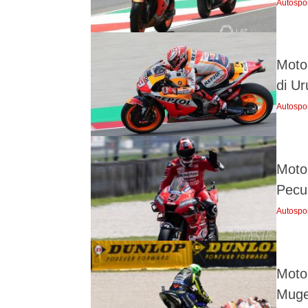
Autospo
MotoG
di Ur
Autospo
Moto
Pecu
Autospo
Moto
Muge