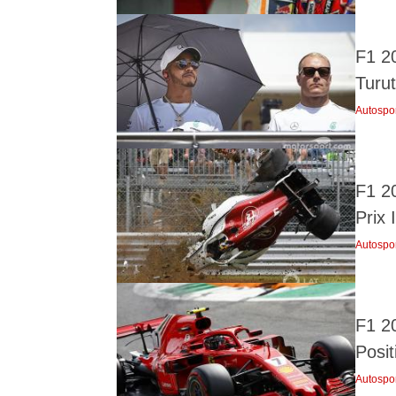
F1 2
Turu
Autospo
F1 2
Prix I
Autospo
F1 2
Posi
Autospo