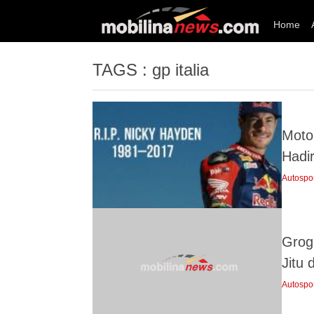
Home
TAGS : gp italia
Moto
Hadir
Autospo
Grog
Jitu 
Autospo