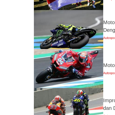
Moto
Deng
Autospo
Moto
Autospo
Impr
dan D