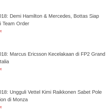
018: Demi Hamilton & Mercedes, Bottas Siap
ti Team Order
rt
018: Marcus Ericsson Kecelakaan di FP2 Grand
talia
rt
018: Ungguli Vettel Kimi Raikkonen Sabet Pole
tion di Monza
rt