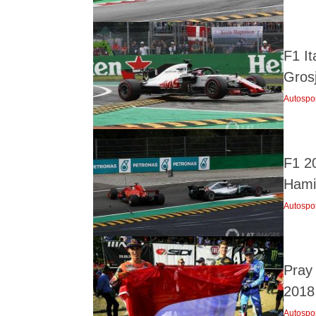
F1 I
Grosj
Autospo
F1 2
Hami
Autospo
Pray
2018
Autospo