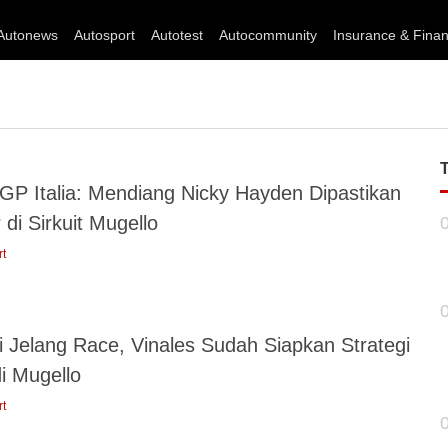
Autonews
Autosport
Autotest
Autocommunity
Insurance & Fina
GP Italia: Mendiang Nicky Hayden Dipastikan
 di Sirkuit Mugello
rt
i Jelang Race, Vinales Sudah Siapkan Strategi
di Mugello
rt