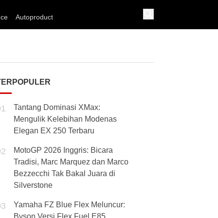
nce
Autoproduct
TERPOPULER
Tantang Dominasi XMax:
01
Mengulik Kelebihan Modenas
Elegan EX 250 Terbaru
MotoGP 2026 Inggris: Bicara
02
Tradisi, Marc Marquez dan Marco
Bezzecchi Tak Bakal Juara di
Silverstone
Yamaha FZ Blue Flex Meluncur:
03
Byson Versi Flex Fuel E85