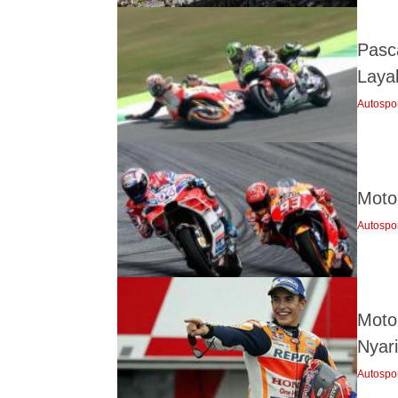
Pasc
Laya
Autospo
Moto
Autospo
Moto
Nyar
Autospo