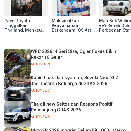
Rayu Toyota
Maksimalkan
Mau Beli Wuling
Tinggalkan
Kenyamanan
ev? Kenali Dulu
Thailand, Menkeu
Berkendara, GS Astra
Perbedaan Sta
Purbaya Tawarkan
Luncurkan EV
Range dan Lon
Insentif Besar demi
Auxiliary Battery dan
Range
Jadikan Indonesia
GS CaRe di GIIAS
Basis Produksi
2026
WRC 2026: 4 Seri Sisa, Ogier Fokus Bikin
ASEAN
Rekor 10 Gelar
AUTOSPORT
Kabin Luas dan Nyaman, Suzuki New XL7
Jadi Incaran Keluarga di GIIAS 2026
AUTONEWS
The all-new Seltos dan Respons Positif
Pengunjung GIIAS 2026
AUTONEWS
MotoGP 2026 Inggris: Belum Fit 100%, Marco