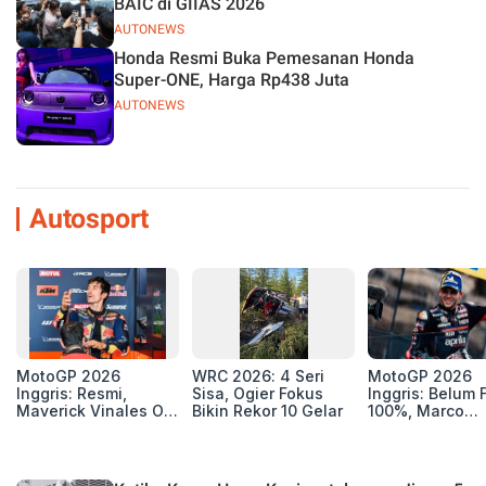
BAIC di GIIAS 2026
AUTONEWS
Honda Resmi Buka Pemesanan Honda
Super-ONE, Harga Rp438 Juta
AUTONEWS
Autosport
MotoGP 2026
WRC 2026: 4 Seri
MotoGP 2026
Inggris: Resmi,
Sisa, Ogier Fokus
Inggris: Belum F
Maverick Vinales Out
Bikin Rekor 10 Gelar
100%, Marco
dan Pol Espargaro
Bezzecchi Jala
Mengaspal di
Medis Sebelum
Silverstone. Seri
Ngegas Aprilia
Selanjutnya Belum
GP