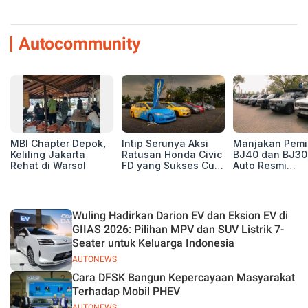
Autocommunity
MBI Chapter Depok,
Intip Serunya Aksi
Manjakan Pemil
Keliling Jakarta
Ratusan Honda Civic
BJ40 dan BJ30
Rehat di Warsol
FD yang Sukses Curi
Auto Resmi
Perhatian di Munas
Deklarasikan B
IV Ungaran!
ORV Chapter l
Touring Carita
Wuling Hadirkan Darion EV dan Eksion EV di
GIIAS 2026: Pilihan MPV dan SUV Listrik 7-
Seater untuk Keluarga Indonesia
AUTONEWS
Cara DFSK Bangun Kepercayaan Masyarakat
Terhadap Mobil PHEV
AUTONEWS