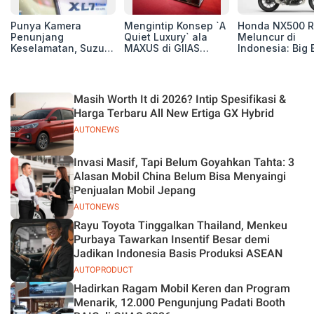
Punya Kamera
Mengintip Konsep `A
Honda NX500 R
Penunjang
Quiet Luxury` ala
Meluncur di
Keselamatan, Suzuki
MAXUS di GIIAS
Indonesia: Big 
Xl7 New Alpha
2026, Hadirkan
Adventure 471 
Hybrid Lebih Nyaman
Jajaran Premium
Siap Tempur,
di Jalan
Electric MPV
Dibanderol Rp
Juta
Masih Worth It di 2026? Intip Spesifikasi &
Harga Terbaru All New Ertiga GX Hybrid
AUTONEWS
Invasi Masif, Tapi Belum Goyahkan Tahta: 3
Alasan Mobil China Belum Bisa Menyaingi
Penjualan Mobil Jepang
AUTONEWS
Rayu Toyota Tinggalkan Thailand, Menkeu
Purbaya Tawarkan Insentif Besar demi
Jadikan Indonesia Basis Produksi ASEAN
AUTOPRODUCT
Hadirkan Ragam Mobil Keren dan Program
Menarik, 12.000 Pengunjung Padati Booth