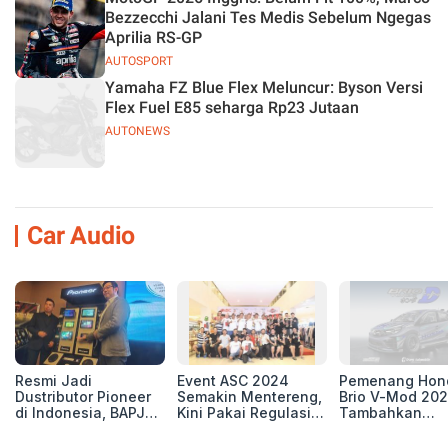
Bezzecchi Jalani Tes Medis Sebelum Ngegas
Aprilia RS-GP
AUTOSPORT
Yamaha FZ Blue Flex Meluncur: Byson Versi
Flex Fuel E85 seharga Rp23 Jutaan
AUTONEWS
Car Audio
Resmi Jadi
Event ASC 2024
Pemenang Hon
Dustributor Pioneer
Semakin Mentereng,
Brio V-Mod 20
di Indonesia, BAPJ
Kini Pakai Regulasi
Tambahkan
Luncurkan 2 Head
International IASCA
Sentuhan Drift
Unit Baru!
Proporsionalita