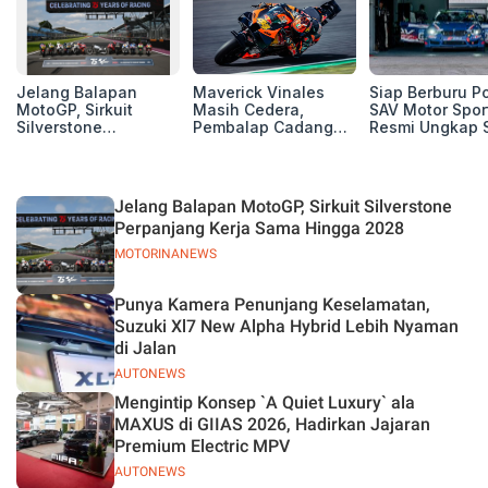
Jelang Balapan
Maverick Vinales
Siap Berburu P
MotoGP, Sirkuit
Masih Cedera,
SAV Motor Spor
Silverstone
Pembalap Cadangan
Resmi Ungkap 
Perpanjang Kerja
Pol Espargarodi Siap
Balap Musim 2
Sama Hingga 2028
Bertarung untuk
MotoGP Inggris
Jelang Balapan MotoGP, Sirkuit Silverstone
Perpanjang Kerja Sama Hingga 2028
MOTORINANEWS
Punya Kamera Penunjang Keselamatan,
Suzuki Xl7 New Alpha Hybrid Lebih Nyaman
di Jalan
AUTONEWS
Mengintip Konsep `A Quiet Luxury` ala
MAXUS di GIIAS 2026, Hadirkan Jajaran
Premium Electric MPV
AUTONEWS