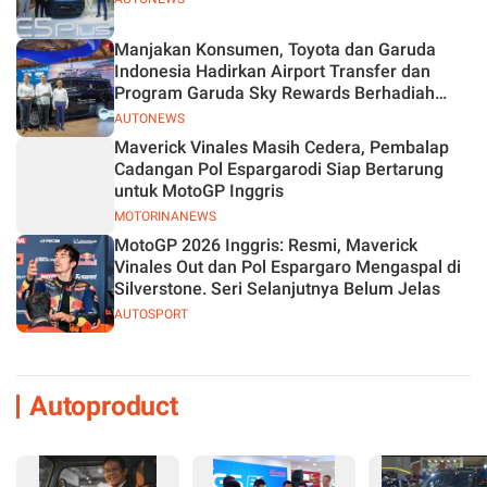
Manjakan Konsumen, Toyota dan Garuda
Indonesia Hadirkan Airport Transfer dan
Program Garuda Sky Rewards Berhadiah
Hybrid EV
AUTONEWS
Maverick Vinales Masih Cedera, Pembalap
Cadangan Pol Espargarodi Siap Bertarung
untuk MotoGP Inggris
MOTORINANEWS
MotoGP 2026 Inggris: Resmi, Maverick
Vinales Out dan Pol Espargaro Mengaspal di
Silverstone. Seri Selanjutnya Belum Jelas
AUTOSPORT
Autoproduct