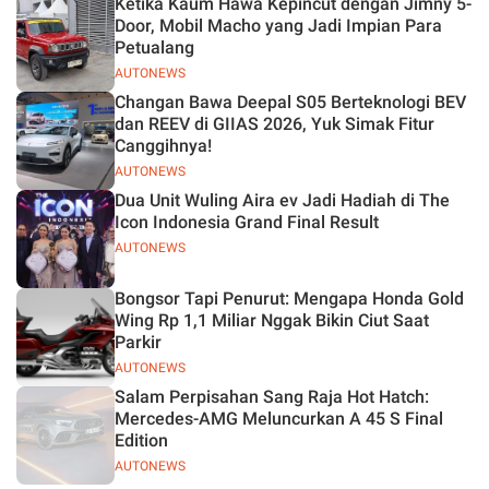
Ketika Kaum Hawa Kepincut dengan Jimny 5-
Jelas
Door, Mobil Macho yang Jadi Impian Para
Petualang
AUTONEWS
Changan Bawa Deepal S05 Berteknologi BEV
dan REEV di GIIAS 2026, Yuk Simak Fitur
Canggihnya!
AUTONEWS
Dua Unit Wuling Aira ev Jadi Hadiah di The
Icon Indonesia Grand Final Result
AUTONEWS
Bongsor Tapi Penurut: Mengapa Honda Gold
Wing Rp 1,1 Miliar Nggak Bikin Ciut Saat
Parkir
AUTONEWS
Salam Perpisahan Sang Raja Hot Hatch:
Mercedes-AMG Meluncurkan A 45 S Final
Edition
AUTONEWS